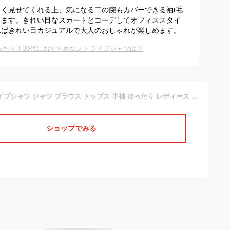
く見せてくれる上、気になる二の腕もカバーできる袖t毛
きます。きれい目なスカートとコーデしてオフィススタイ
ればきれい目カジュアルで大人のおしゃれが楽しめます。
ったり！30代におすすめなストライプシャツは？
スキッパーストライプシャツ シャツ ブラウス トップス 半袖 ゆったり レディース ファッション 人気 新作 SALE セール 大人 きれいめ 通勤 通学 仕事 シンプル テレワーク テレワークファッション おうちコーデ 在宅勤務 在宅ファッション おしゃれ【ネコポス送料無料】
ショップでみる