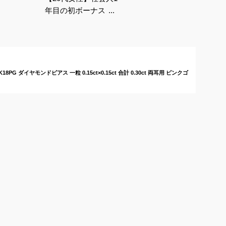
年目の初ボーナス！自
分へのご褒美アクセ
は？
8PG ダイヤモンドピアス 一粒 0.15ct×0.15ct 合計 0.30ct 両耳用 ピンクゴ