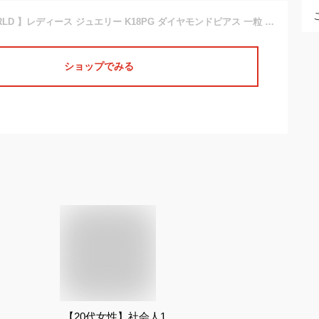
【 DIAMOND WORLD 】レディース ジュエリー K18PG ダイヤモンドピアス 一粒 0.15ct×0.15ct 合計 0.30ct 両耳用 ピンクゴールド 6本爪 FGカラー無色透明
ショップでみる
【20代女性】社会人1