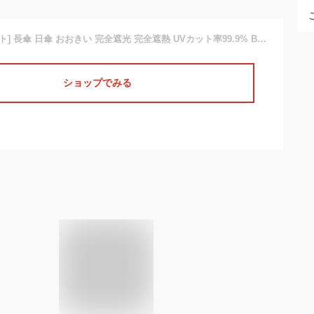
[ウォーターフロント] 長傘 日傘 おおきい 完全遮光 完全遮熱 UVカット率99.9% BKUV160SH-SL
ショップでみる