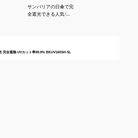
サンバリアの日傘で完
全遮光できる人気モデ
ルを教えてください
全遮熱 UVカット率99.9% BKUV160SH-SL