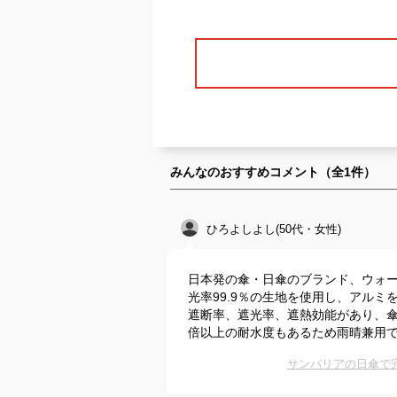
みんなのおすすめコメント（全
1
件）
ひろよしよし(50代・女性)
日本発の傘・日傘のブランド、ウォーターフ
光率99.9％の生地を使用し、アル
遮断率、遮光率、遮熱効能があり、傘
倍以上の耐水度もあるため雨晴兼用
サンバリアの日傘で