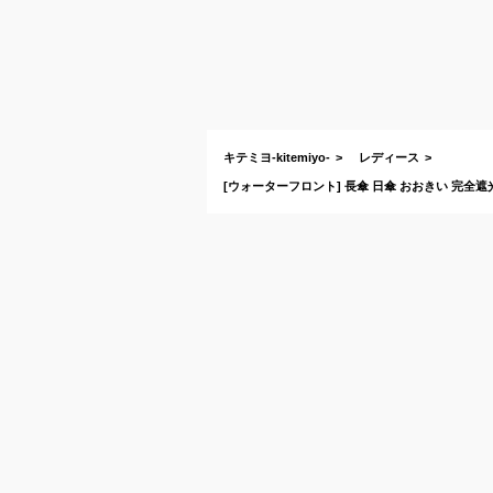
キテミヨ-kitemiyo-
レディース
[ウォーターフロント] 長傘 日傘 おおきい 完全遮光 完