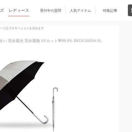
ズ
レディース
受付中の質問
人気アイテム
特集記事
ージはプロモーションを含みます
 完全遮光 完全遮熱 UVカット率99.9% BKUV160SH-SL