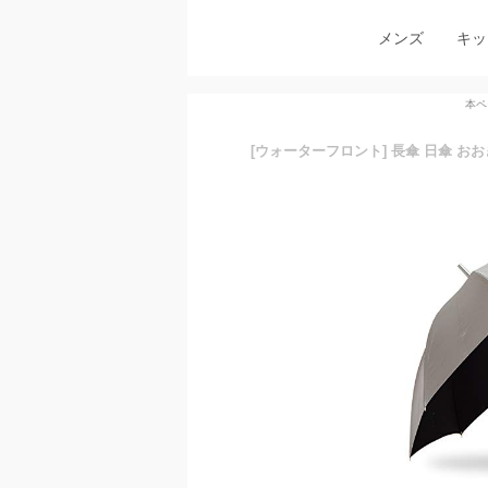
メンズ
キッ
本ペ
[ウォーターフロント] 長傘 日傘 おおきい