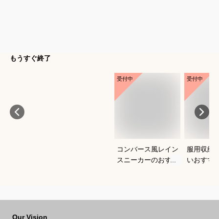
もうすぐ終了
受付中
受付中
コンバース風レイン
服用収納
スニーカーのおすす
いおすす
めは？
Our Vision