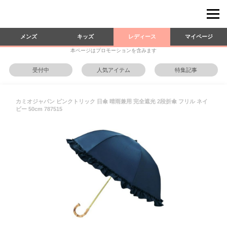
メンズ
キッズ
レディース
マイページ
本ページはプロモーションを含みます
受付中
人気アイテム
特集記事
カミオジャパン ピンクトリック 日傘 晴雨兼用 完全遮光 2段折傘 フリル ネイ
ビー 50cm 787515