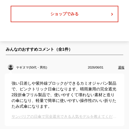
ショップでみる
みんなのおすすめコメント（全
1
件）
ヤギヌマ(50代・男性)
2026/06/01
通報
強い日差しや紫外線ブロックができるカミオジャパン製品
で、ピンクトリック日傘になります。晴雨兼用の完全遮光
2段折傘フリル製品で、使いやすくて壊れない素材と造り
の傘になり、軽量で簡単に使いやすい操作性のいい折りた
たみ式傘になります。
サンバリアの日傘で完全遮光できる人気モデルを教えてください