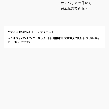
サンバリアの日傘で
完全遮光できる人気
モデルを教えてくだ
さい
キテミヨ-kitemiyo-
レディース
カミオジャパン ピンクトリック 日傘 晴雨兼用 完全遮光 2段折傘 フリル ネイ
ビー 50cm 787515