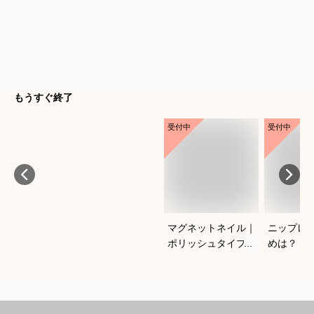
もうすぐ終了
受付中
受付中
マグネットネイル｜
ニップレ
ポリッシュタイプで
めは？
おすすめは？