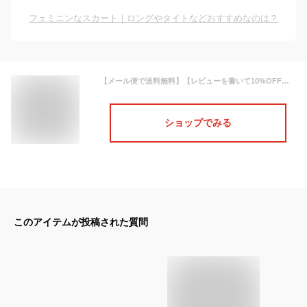
フェミニンなスカート｜ロングやタイトなどおすすめなのは？
【メール便で送料無料】【レビューを書いて10%OFFクーポンGET】スカート レーススカート マーメイドスカート ロング マキシ マーメイド シアー タイト フレア ロング丈 マキシ丈 レース ストレッチ おしゃれ きれいめ オケージョン 上品 大人 涼しい 春 夏 レディース
ショップでみる
このアイテムが投稿された質問