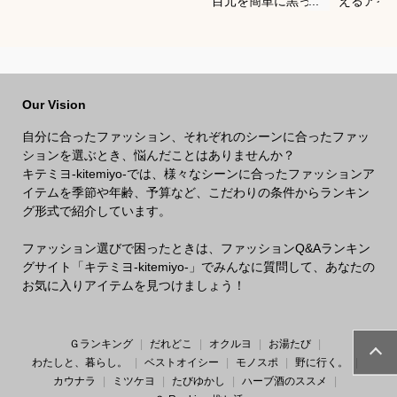
目元を簡単に黒っぽ
えるアイ
くできるアイシャド
すめを教
ウ！ブラックメイク
い。
のおすすめは？
Our Vision
自分に合ったファッション、それぞれのシーンに合ったファッ
ションを選ぶとき、悩んだことはありませんか？
キテミヨ-kitemiyo-では、様々なシーンに合ったファッションア
イテムを季節や年齢、予算など、こだわりの条件からランキン
グ形式で紹介しています。
ファッション選びで困ったときは、ファッションQ&Aランキン
グサイト「キテミヨ-kitemiyo-」でみんなに質問して、あなたの
お気に入りアイテムを見つけましょう！
Ｇランキング
だれどこ
オクルヨ
お湯たび
わたしと、暮らし。
ベストオイシー
モノスポ
野に行く。
カウナラ
ミツケヨ
たびゆかし
ハーブ酒のススメ