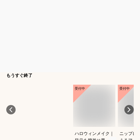
もうすぐ終了
受付中
受付中
ハロウィンメイク｜
ニップレ