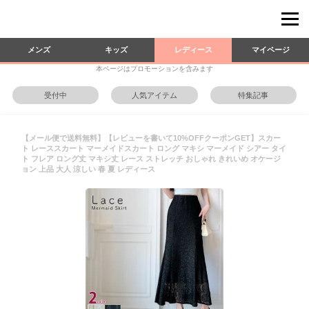
メンズ
キッズ
レディース
マイページ
本ページはプロモーションを含みます
受付中
人気アイテム
特集記事
【メール便で送料無料】【レビューを書いて10%OFFクーポンGET】スカー
ト レーススカート マーメイドスカート ロング マキシ マーメイド シアー タイ
ト フレア ロング丈 マキシ丈 レース ストレッチ おしゃれ きれいめ オケージ
ョン 上品 大人 涼しい 春 夏 レディース