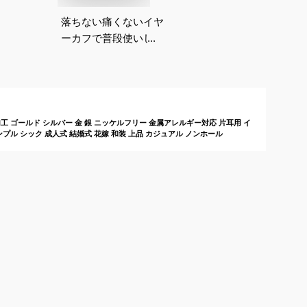
落ちない痛くないイヤ
ーカフで普段使いしや
すいおすすめは？
工 ゴールド シルバー 金 銀 ニッケルフリー 金属アレルギー対応 片耳用 イ
ンプル シック 成人式 結婚式 花嫁 和装 上品 カジュアル ノンホール