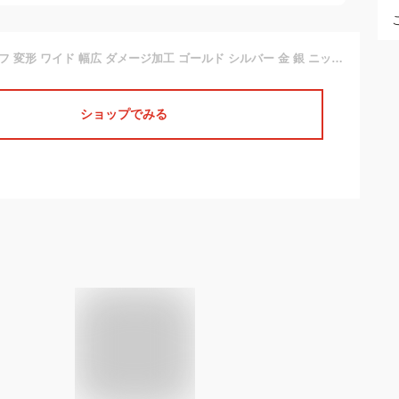
送料無料☆ イヤカフ 変形 ワイド 幅広 ダメージ加工 ゴールド シルバー 金 銀 ニッケルフリー 金属アレルギー対応 片耳用 イヤーカフ イヤリング カフス 太め 大ぶり 大人 シンプル シック 成人式 結婚式 花嫁 和装 上品 カジュアル ノンホール
ショップでみる