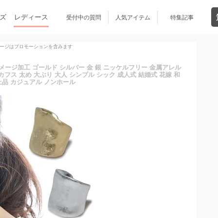
ズ
レディース
受付中の質問
人気アイテム
特集記事
ージはプロモーションを含みます
ダメージ加工 ゴールド シルバー 金 銀 ニッケルフリー 金属アレル
フス 太め 大ぶり 大人 シンプル シック 成人式 結婚式 花嫁 和
上品 カジュアル ノンホール