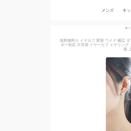
メンズ
キッ
本ペ
送料無料☆ イヤカフ 変形 ワイド 幅広 
ギー対応 片耳用 イヤーカフ イヤリング カ
装 