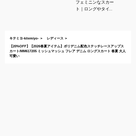
フェミニンなスカー
ト｜ロングやタイト
などおすすめなの
は？
キテミヨ-kitemiyo-
レディース
【20%OFF】【2026春夏アイテム】ポリデニム配色ステッチレースアップス
カート/MM617205 ミッシュマッシュ フレア デニム ロングスカート 春夏 大人
可愛い