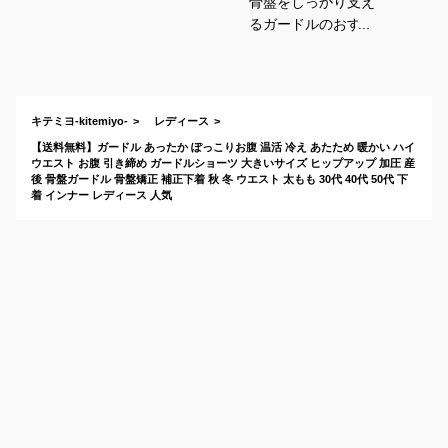
骨盤をしっかり支え
るガードルのおすす
めを教えてください
キテミヨ-kitemiyo-
レディース
【送料無料】ガードル あったか ぽっこりお腹 温活 冷え あたため 暖かい ハイ
ウエスト お腹 引き締め ガードルショーツ 大きいサイズ ヒップアップ 加圧 産
後 骨盤ガードル 骨盤矯正 補正下着 秋 冬 ウエスト 太もも 30代 40代 50代 下
着 インナー レディース 人気