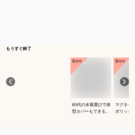
もうすぐ終了
受付中
受付中
60代の水着選びで体
マグネッ
型カバーもできるお
ポリッシ
すすめは？
おすすめ