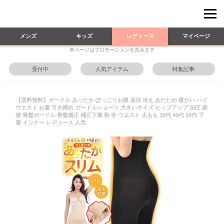
メンズ
キッズ
レディース
マイページ
本ページはプロモーションを含みます
受付中
人気アイテム
特集記事
【送料無料】ガードル あったか ぽっこりお腹 温活 冷え あたため 暖かい ハイ
ウエスト お腹 引き締め ガードルショーツ 大きいサイズ ヒップアップ 加圧 産
後 骨盤ガードル 骨盤矯正 補正下着 秋 冬 ウエスト 太もも 30代 40代 50代 下
着 インナー レディース 人気