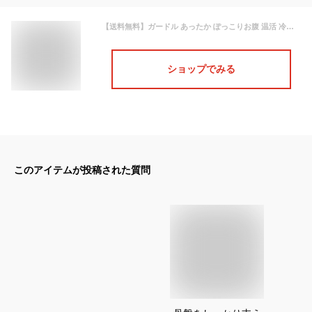
【送料無料】ガードル あったか ぽっこりお腹 温活 冷え あたため 暖かい ハイウエスト お腹 引き締め ガードルショーツ 大きいサイズ ヒップアップ 加圧 産後 骨盤ガードル 骨盤矯正 補正下着 秋 冬 ウエスト 太もも 30代 40代 50代 下着 インナー レディース 人気
ショップでみる
このアイテムが投稿された質問