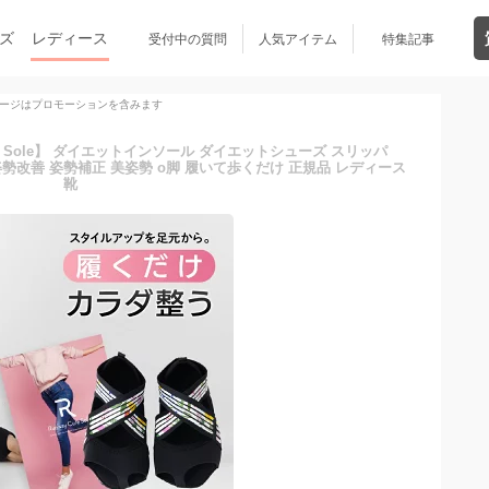
ズ
レディース
受付中の質問
人気アイテム
特集記事
ージはプロモーションを含みます
re Sole】 ダイエットインソール ダイエットシューズ スリッパ
勢改善 姿勢補正 美姿勢 o脚 履いて歩くだけ 正規品 レディース
靴