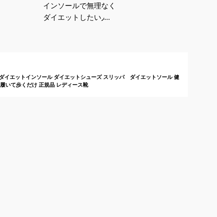
インソールで無理なく
ダイエットしたい人に
おすすめの商品は？
le】 ダイエットインソール ダイエットシューズ スリッパ ダイエットソール 健
脚 履いて歩くだけ 正規品 レディース靴