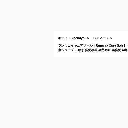
キテミヨ-kitemiyo-
レディース
ランウェイキュアソール【Runway Cure So
康シューズ 中敷き 姿勢改善 姿勢補正 美姿勢 o