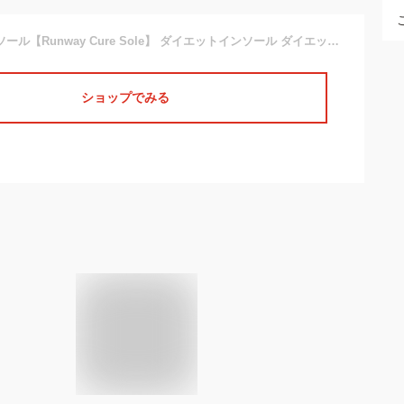
ランウェイキュアソール【Runway Cure Sole】 ダイエットインソール ダイエットシューズ スリッパ ダイエットソール 健康シューズ 中敷き 姿勢改善 姿勢補正 美姿勢 o脚 履いて歩くだけ 正規品 レディース靴
ショップでみる