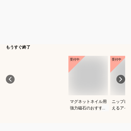
もうすぐ終了
受付中
受付中
マグネットネイル用
ニップレ
強力磁石のおすすめ
えるアイ
は？
すめを教
い。