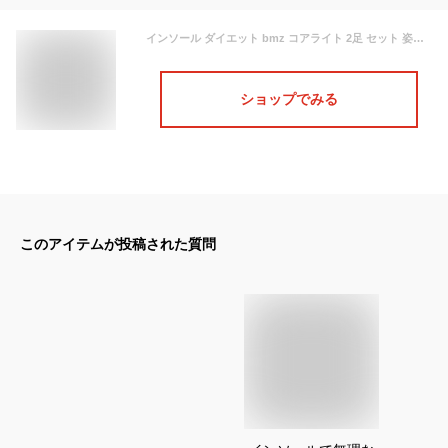
インソール ダイエット bmz コアライト 2足 セット 姿勢 矯正 衝撃吸収 立ち仕事 アーチサポート o脚 外反母趾 体幹 子供 トレーニング 扁平足 足底筋膜炎 フット エステ シークレット 踏み抜き 防止 レディース メンズ 中敷き 下敷き 足つぼ 足裏 痛み 履くだけ 男性 体幹
ショップでみる
このアイテムが投稿された質問