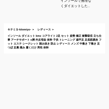
インソールで無理な
くダイエットしたい
人におすすめの商品
は？
キテミヨ-kitemiyo-
レディース
インソール ダイエット bmz コアライト 2足 セット 姿勢 矯正 衝撃吸収 立ち仕
事 アーチサポート o脚 外反母趾 体幹 子供 トレーニング 扁平足 足底筋膜炎 フ
ット エステ シークレット 踏み抜き 防止 レディース メンズ 中敷き 下敷き 足
つぼ 足裏 痛み 履くだけ 男性 体幹