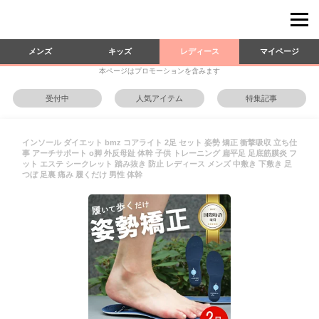
メンズ
キッズ
レディース
マイページ
本ページはプロモーションを含みます
受付中
人気アイテム
特集記事
インソール ダイエット bmz コアライト 2足 セット 姿勢 矯正 衝撃吸収 立ち仕
事 アーチサポート o脚 外反母趾 体幹 子供 トレーニング 扁平足 足底筋膜炎 フ
ット エステ シークレット 踏み抜き 防止 レディース メンズ 中敷き 下敷き 足
つぼ 足裏 痛み 履くだけ 男性 体幹