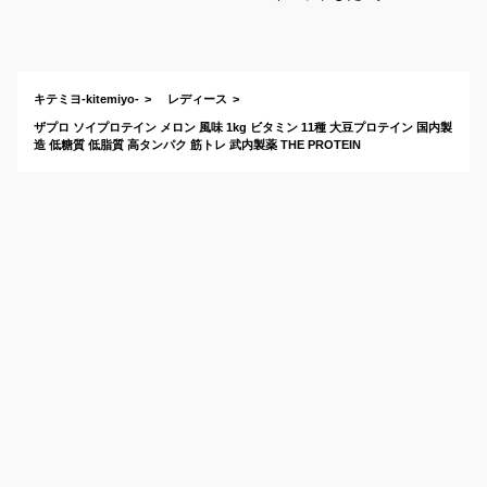
おすすめを教えてく
ださい【低脂質重
視】
キテミヨ-kitemiyo-
レディース
ザプロ ソイプロテイン メロン 風味 1kg ビタミン 11種 大豆プロテイン 国内製
造 低糖質 低脂質 高タンパク 筋トレ 武内製薬 THE PROTEIN