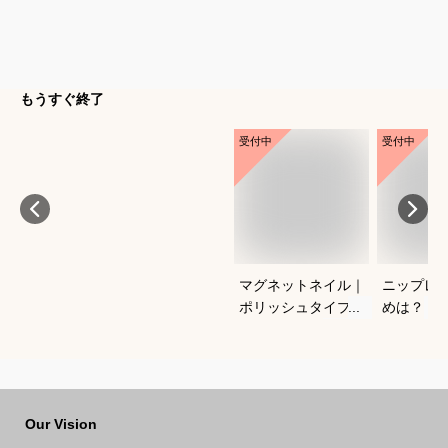
もうすぐ終了
受付中
受付中
マグネットネイル｜
ニップレ
ポリッシュタイプで
めは？
おすすめは？
Our Vision