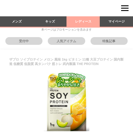
メンズ
キッズ
レディース
マイページ
本ページはプロモーションを含みます
受付中
人気アイテム
特集記事
ザプロ ソイプロテイン メロン 風味 1kg ビタミン 11種 大豆プロテイン 国内製
造 低糖質 低脂質 高タンパク 筋トレ 武内製薬 THE PROTEIN