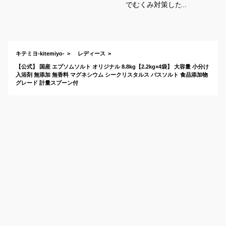
でむくみ対策したい
人におすすめの商品
は？
キテミヨ-kitemiyo-
レディース
【公式】 国産 エプソムソルト オリジナル 8.8kg【2.2kg×4袋】 大容量 小分け
入浴剤 無添加 無香料 マグネシウム シークリスタルス バスソルト 食品添加物
グレード 計量スプーン付