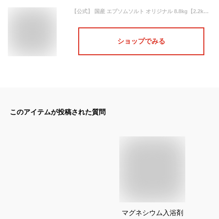
【公式】 国産 エプソムソルト オリジナル 8.8kg【2.2kg×4袋】 大容量 小分け 入浴剤 無添加 無香料 マグネシウム シークリスタルス バスソルト 食品添加物グレード 計量スプーン付
ショップでみる
このアイテムが投稿された質問
マグネシウム入浴剤