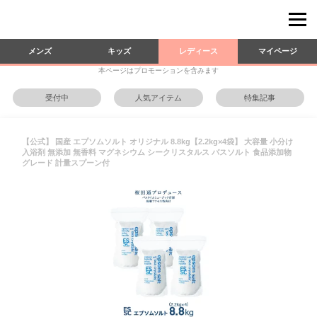
メンズ
キッズ
レディース
マイページ
本ページはプロモーションを含みます
受付中
人気アイテム
特集記事
【公式】 国産 エプソムソルト オリジナル 8.8kg【2.2kg×4袋】 大容量 小分け
入浴剤 無添加 無香料 マグネシウム シークリスタルス バスソルト 食品添加物
グレード 計量スプーン付