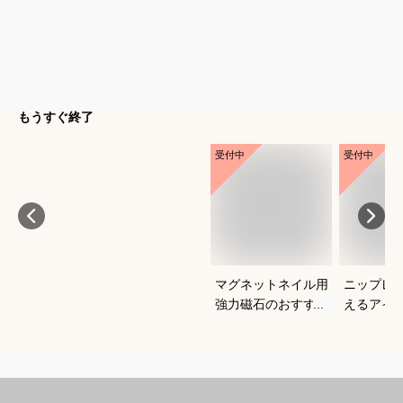
もうすぐ終了
受付中
受付中
マグネットネイル用
ニップレ
強力磁石のおすすめ
えるアイ
は？
すめを教
い。