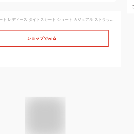
[FDGFJ] ミニスカート レディース タイトスカート ショート カジュアル ストラップ ミモレ ペンシル シンプル ボトムス 膝丈 ひざ上 上品 大人 OL ブラック 4XL オフィス パーティー 可愛い ゼブラ柄 ハイウェスト スリム 体型カバー 女子高生 原宿
ショップでみる