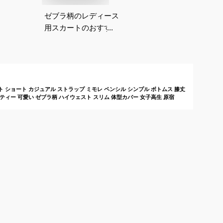
ゼブラ柄のレディース
用スカートのおすすめ
は？
ート ショート カジュアル ストラップ ミモレ ペンシル シンプル ボトムス 膝丈
パーティー 可愛い ゼブラ柄 ハイウェスト スリム 体型カバー 女子高生 原宿