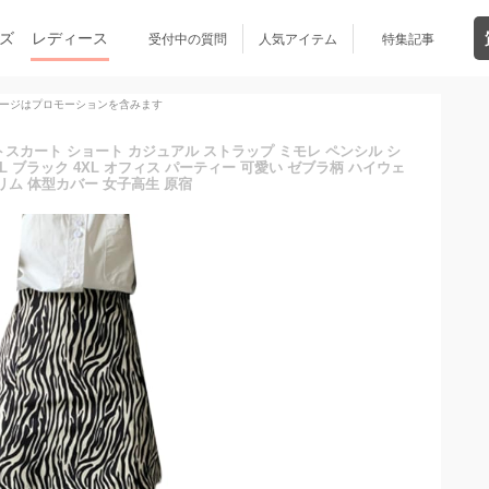
ズ
レディース
受付中の質問
人気アイテム
特集記事
ージはプロモーションを含みます
イトスカート ショート カジュアル ストラップ ミモレ ペンシル シ
OL ブラック 4XL オフィス パーティー 可愛い ゼブラ柄 ハイウェ
リム 体型カバー 女子高生 原宿