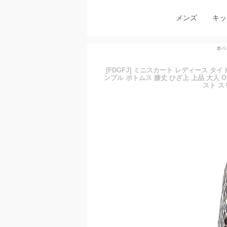
メンズ
キッ
本ペ
[FDGFJ] ミニスカート レディース タ
ンプル ボトムス 膝丈 ひざ上 上品 大人 
スト ス