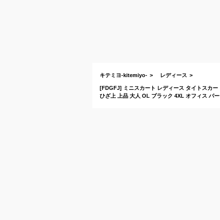
キテミヨ-kitemiyo-
レディース
[FDGFJ] ミニスカート レディース タイトスカ
ひざ上 上品 大人 OL ブラック 4XL オフィス 