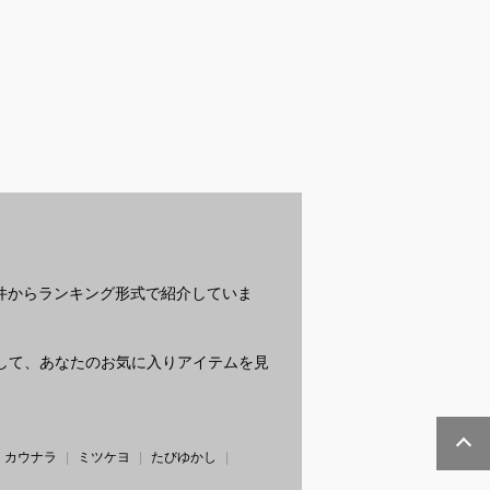
ブラジャーでズ
マグネットネイル用強
ニップレス代用に使え
ギ
い人気アイテム
力磁石のおすすめは？
るアイテムのおすすめ
る
てください
を教えてください。
が
教
？
条件からランキング形式で紹介していま
質問して、あなたのお気に入りアイテムを見
カウナラ
ミツケヨ
たびゆかし