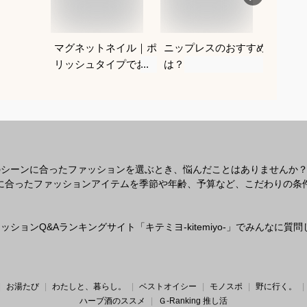
マグネットネイル｜ポ
ニップレスのおすすめ
紐なし
リッシュタイプでおす
は？
レにく
すめは？
を教え
のシーンに合ったファッションを選ぶとき、悩んだことはありませんか
なシーンに合ったファッションアイテムを季節や年齢、予算など、こだわりの
ションQ&Aランキングサイト「キテミヨ-kitemiyo-」でみんなに
お湯たび
わたしと、暮らし。
ベストオイシー
モノスポ
野に行く。
ハーブ酒のススメ
Ｇ-Ranking 推し活