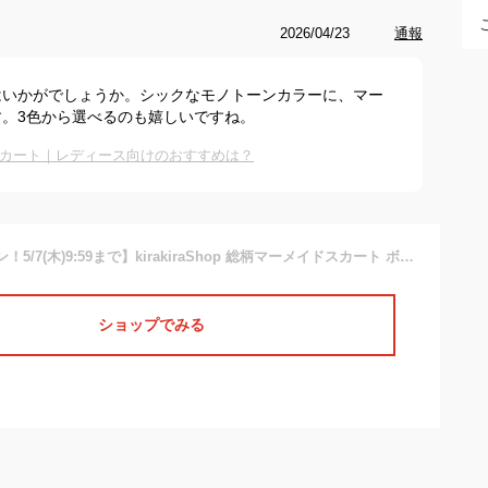
2026/04/23
通報
はいかがでしょうか。シックなモノトーンカラーに、マー
。3色から選べるのも嬉しいですね。
カート｜レディース向けのおすすめは？
【10％OFFクーポン！5/7(木)9:59まで】kirakiraShop 総柄マーメイドスカート ボトムス マーメイドスカート マーメイドシルエット フレアスカート ロングスカート 総柄 ダルメシアン柄 ドット柄 花柄 セットアップ 裏地付き 大人カ
ショップでみる