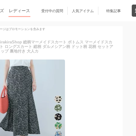
ズ
レディース
受付中の質問
人気アイテム
特集記事
ージはプロモーションを含みます
】kirakiraShop 総柄マーメイドスカート ボトムス マーメイドスカ
 ロングスカート 総柄 ダルメシアン柄 ドット柄 花柄 セットア
ップ 裏地付き 大人カ