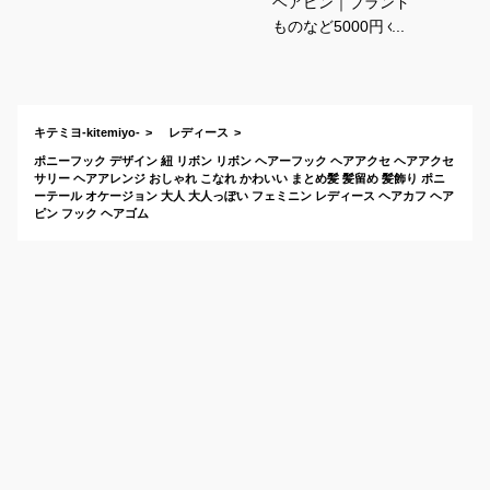
ヘアピン｜ブランド
ものなど5000円くら
いのヘアクリップの
おすすめは？
キテミヨ-kitemiyo-
レディース
ポニーフック デザイン 紐 リボン リボン ヘアーフック ヘアアクセ ヘアアクセ
サリー ヘアアレンジ おしゃれ こなれ かわいい まとめ髪 髪留め 髪飾り ポニ
ーテール オケージョン 大人 大人っぽい フェミニン レディース ヘアカフ ヘア
ピン フック ヘアゴム