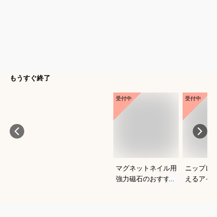
もうすぐ終了
受付中
受付中
マグネットネイル用
ニップレ
強力磁石のおすすめ
えるアイ
は？
すめを教
い。