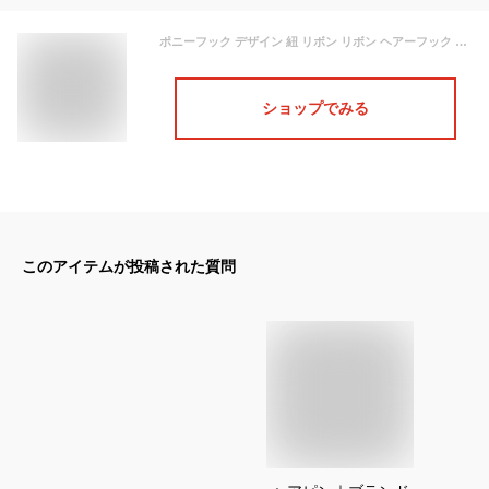
ポニーフック デザイン 紐 リボン リボン ヘアーフック ヘアアクセ ヘアアクセサリー ヘアアレンジ おしゃれ こなれ かわいい まとめ髪 髪留め 髪飾り ポニーテール オケージョン 大人 大人っぽい フェミニン レディース ヘアカフ ヘアピン フック ヘアゴム
ショップでみる
このアイテムが投稿された質問