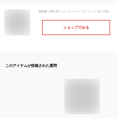
超軽量 × 耐久性 リュック レディース メンズ 20L 大容量 防水 撥水 ノートPC バイク 大学生 リュック おしゃれ 丈夫 頑丈 耐久性 タフ 軽い 軽量 収納 人気 リュックサック ビジネス 通勤 通学 出張 旅行 収納
ショップでみる
このアイテムが投稿された質問