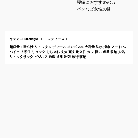
腰痛におすすめのカ
バンなど女性の腰に
負担のかからないも
のは？
キテミヨ-kitemiyo-
レディース
超軽量 × 耐久性 リュック レディース メンズ 20L 大容量 防水 撥水 ノートPC
バイク 大学生 リュック おしゃれ 丈夫 頑丈 耐久性 タフ 軽い 軽量 収納 人気
リュックサック ビジネス 通勤 通学 出張 旅行 収納