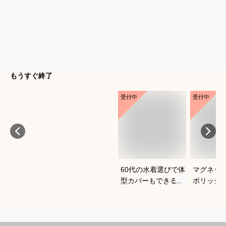
もうすぐ終了
受付中
受付中
60代の水着選びで体
マグネッ
型カバーもできるお
ポリッシ
すすめは？
おすすめ