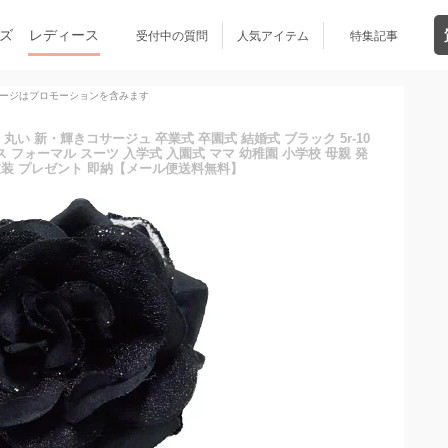
ズ
レディース
受付中の質問
人気アイテム
特集記事
ージはプロモーションを含みます
い 新・輝きコサージュ 卒業式 卒園式 結婚式 ブラック 5r-10
 フォーマル スーツ 入学式 入園式 ママ 幼稚園 小学校 母親 発
 衣装 プレゼント 即納【メール便送料無料】