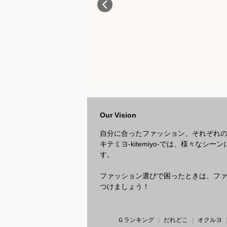
Our Vision
自分に合ったファッション、それぞれ
キテミヨ-kitemiyo-では、様々
す。
ファッション選びで困ったときは、ファッ
つけましょう！
Ｇランキング
だれどこ
オクルヨ