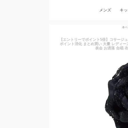
メンズ
キッ
本ペ
【エントリーでポイント5倍】コサージュ 丸
ポイント消化 まとめ買い 大量 レディース
表会 お洒落 合唱