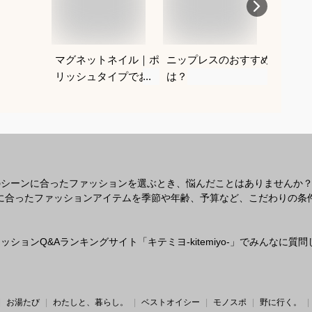
マグネットネイル｜ポ
ニップレスのおすすめ
紐なし
リッシュタイプでおす
は？
レにく
すめは？
を教え
のシーンに合ったファッションを選ぶとき、悩んだことはありませんか
なシーンに合ったファッションアイテムを季節や年齢、予算など、こだわりの
ションQ&Aランキングサイト「キテミヨ-kitemiyo-」でみんなに
お湯たび
わたしと、暮らし。
ベストオイシー
モノスポ
野に行く。