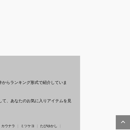
ブラジャーでズ
アッシュカラーを長持
マグネットネイル用強
ニ
い人気アイテム
ちさせるカラーシャン
力磁石のおすすめは？
る
てください
プーのおすすめを教え
を
てください
？
条件からランキング形式で紹介していま
質問して、あなたのお気に入りアイテムを見
カウナラ
ミツケヨ
たびゆかし