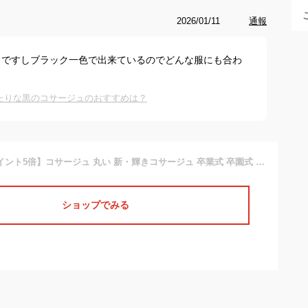
2026/01/11
通報
ュですしブラック一色で出来ているのでどんな服にも合わ
たりな黒のコサージュのおすすめは？
【エントリーでポイント5倍】コサージュ 丸い 新・輝きコサージュ 卒業式 卒園式 結婚式 ブラック 5r-10 ポイント消化 まとめ買い 大量 レディース フォーマル スーツ 入学式 入園式 ママ 幼稚園 小学校 母親 発表会 お洒落 合唱 衣装 プレゼント 即納【メール便送料無料】
ショップでみる