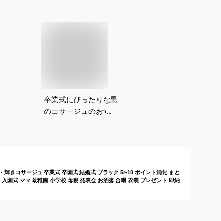
卒業式にぴったりな黒
のコサージュのおすす
めは？
きコサージュ 卒業式 卒園式 結婚式 ブラック 5r-10 ポイント消化 まと
 入園式 ママ 幼稚園 小学校 母親 発表会 お洒落 合唱 衣装 プレゼント 即納