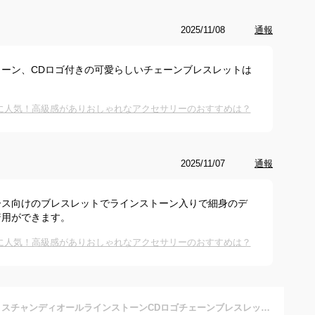
2025/11/08
通報
ーン、CDロゴ付きの可愛らしいチェーンブレスレットは
に人気！高級感がありおしゃれなアクセサリーのおすすめは？
2025/11/07
通報
ース向けのブレスレットでラインストーン入りで細身のデ
着用ができます。
に人気！高級感がありおしゃれなアクセサリーのおすすめは？
Christian DiorクリスチャンディオールラインストーンCDロゴチェーンブレスレット×CDロゴプレートロゴ刻印ラウンドプレート ゴールドホワイトクリスタル シルバーパラジウム仕上げLN BRACELET GOLDD301GDD102SLサイズ調整可能 腕輪