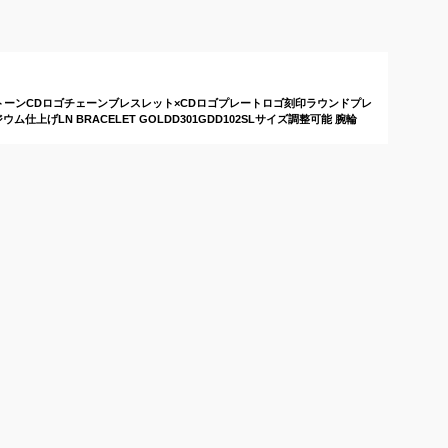
気！高級感がありおし
ゃれなアクセサリーの
おすすめは？
ラインストーンCDロゴチェーンブレスレット×CDロゴプレートロゴ刻印ラウンドプレ
上げLN BRACELET GOLDD301GDD102SLサイズ調整可能 腕輪