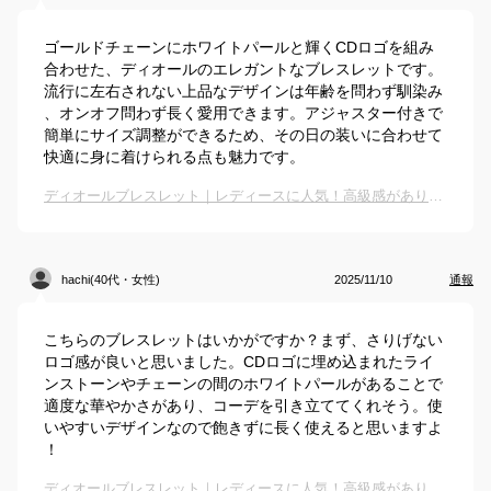
ゴールドチェーンにホワイトパールと輝くCDロゴを組み
合わせた、ディオールのエレガントなブレスレットです。
流行に左右されない上品なデザインは年齢を問わず馴染み
、オンオフ問わず長く愛用できます。アジャスター付きで
簡単にサイズ調整ができるため、その日の装いに合わせて
快適に身に着けられる点も魅力です。
ディオールブレスレット｜レディースに人気！高級感がありおしゃれなアクセサリーのおすすめは？
hachi(40代・女性)
2025/11/10
通報
こちらのブレスレットはいかがですか？まず、さりげない
ロゴ感が良いと思いました。CDロゴに埋め込まれたライ
ンストーンやチェーンの間のホワイトパールがあることで
適度な華やかさがあり、コーデを引き立ててくれそう。使
いやすいデザインなので飽きずに長く使えると思いますよ
！
ディオールブレスレット｜レディースに人気！高級感がありおしゃれなアクセサリーのおすすめは？