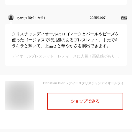
あかり(40代・女性)
2025/11/07
通報
クリスチャンディオールのロゴマークとパールやビーズを
使ったゴージャスで特別感のあるブレスレット。手元でキ
ラキラと輝いて、上品さと華やかさを演出できます。
ディオールブレスレット｜レディースに人気！高級感がありおしゃれなアクセサリーのおすすめは？
Christian Dior レディースクリスチャンディオールラインストーンCDロゴゴールドチェーンブレスレットホワイトクリスタルパールホワイトビーズCDロゴエンドプレートBRACELET GOLDD301GDサイズ調整可能 腕輪
ショップでみる