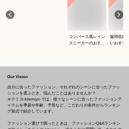
コンバース風レイン
服用収納
スニーカーのおすす
いおすす
めは？
Our Vision
自分に合ったファッション、それぞれのシーンに合ったファッ
ションを選ぶとき、悩んだことはありませんか？
キテミヨ-kitemiyo-では、様々なシーンに合ったファッションア
イテムを季節や年齢、予算など、こだわりの条件からランキン
グ形式で紹介しています。
ファッション選びで困ったときは、ファッションQ&Aランキン