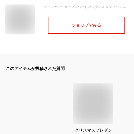
ティファニー オープンハート ネックレス レディース 誕生日プレゼント 彼女 女性 Tiffany.co ネックレス ペンダント エルサ・ペレッティ オープン ハート 7mm 73368804 誕生日プレゼント 彼女 女性
ショップでみる
このアイテムが投稿された質問
クリスマスプレゼン