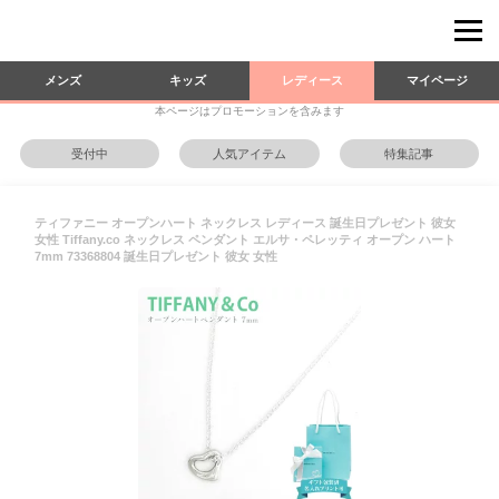
メンズ
キッズ
レディース
マイページ
本ページはプロモーションを含みます
受付中
人気アイテム
特集記事
ティファニー オープンハート ネックレス レディース 誕生日プレゼント 彼女
女性 Tiffany.co ネックレス ペンダント エルサ・ペレッティ オープン ハート
7mm 73368804 誕生日プレゼント 彼女 女性