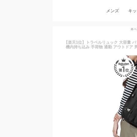
メンズ
キッ
本ペ
【楽天1位】トラベルリュック 大容量 バ
機内持ち込み 手荷物 通勤 アウトドア 