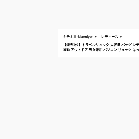
キテミヨ-kitemiyo-
レディース
【楽天1位】トラベルリュック 大容量 バッグ レデ
通勤 アウトドア 男女兼用 パソコン リュック は