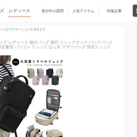
ズ
レディース
受付中の質問
人気アイテム
特集記事
ージはプロモーションを含みます
ッグ レディース 旅行バッグ 旅行 リュックサック バックパック
男女兼用 パソコン リュック はっ水 マザーバッグ 防災リュック