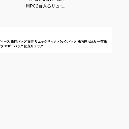
用PC2台入るリュック
｜大容量のビジネスリ
ュックのおすすめは？
ィース 旅行バッグ 旅行 リュックサック バックパック 機内持ち込み 手荷物
っ水 マザーバッグ 防災リュック