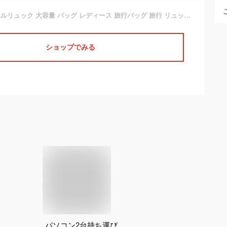
【楽天1位】トラベルリュック 大容量 バッグ レディース 旅行バッグ 旅行 リュックサック バックパック 機内持ち込み 手荷物 通勤 アウトドア 男女兼用 パソコン リュック はっ水 マザーバッグ 防災リュック
ショップでみる
パソコン2台持ち運び