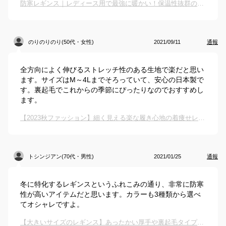
防寒レギンス｜レディース用で最強に暖かい！保温性抜群のあったかインナーのおすすめは？
のりのりのり(50代・女性)
2021/09/11
通報
全方向によく伸びるストレッチ性のある生地で楽だと思い
ます。サイズはM～4Lまでそろっていて、安心の日本製で
す。裏起毛でこれからの季節にぴったりなのでおすすめし
ます。
【2023秋ファッション】細く見える楽な履き心地の着痩せレギンスのおすすめは？
トシンジアン(70代・男性)
2021/01/25
通報
冬に特化するレギンスというふれこみの通り、非常に防寒
性が高いアイテムだと思います。カラーも3種類から選べ
てオシャレですよ。
【大きいサイズのレギンス】あったかい厚手や裏起毛タイプのおすすめは？