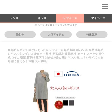
メンズ
キッズ
レディース
マイページ
本ページはプロモーションを含みます
受付中
人気アイテム
特集記事
裏起毛 レギンス 暖かい あったか レディース 起毛 極暖 暖パン 冬 発熱 裏起毛
レギンス 冬レギンス 冷えとり 秋 冬 柄 防寒対策 防寒 冬 ヒート スパッツ 旭化
成 ロイカ 吸湿 股下64 股下72 10分丈 9分丈 暖レギンス 4L 大きいサイズ もあ
り 細く見える 日本製 大人 綿混