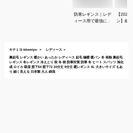
防寒レギンス｜レデ
【202
ィース用で最強に暖
ン】細く
かい！保温性抜群の
履き心地
あったかインナーの
ギンスの
おすすめは？
は？
キテミヨ-kitemiyo-
レディース
裏起毛 レギンス 暖かい あったか レディース 起毛 極暖 暖パン 冬 発熱 裏起毛
レギンス 冬レギンス 冷えとり 秋 冬 柄 防寒対策 防寒 冬 ヒート スパッツ 旭化
成 ロイカ 吸湿 股下64 股下72 10分丈 9分丈 暖レギンス 4L 大きいサイズ もあ
り 細く見える 日本製 大人 綿混