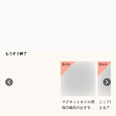
もうすぐ終了
受付中
受付中
マグネットネイル用
ニップレ
強力磁石のおすすめ
えるアイ
は？
すめを教