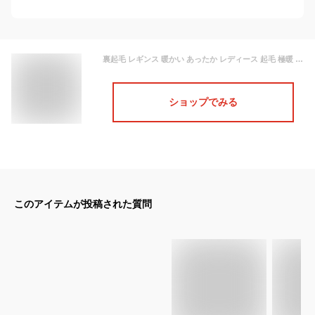
裏起毛 レギンス 暖かい あったか レディース 起毛 極暖 暖パン 冬 発熱 裏起毛レギンス 冬レギンス 冷えとり 秋 冬 柄 防寒対策 防寒 冬 ヒート スパッツ 旭化成 ロイカ 吸湿 股下64 股下72 10分丈 9分丈 暖レギンス 4L 大きいサイズ もあり 細く見える 日本製 大人 綿混
ショップでみる
このアイテムが投稿された質問