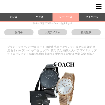
メンズ
キッズ
レディース
マイページ
本ページはプロモーションを含みます
受付中
人気アイテム
特集記事
ブランド ショッパー付き コーチ 腕時計 手表 ペアウォッチ 直ぐ発送 即納 当
店 おすすめ ランキング 1位 カップル 彼氏 彼女 夫婦 大人 ペア アイテム サプ
ライズ プレゼント 結婚1年感動 喜ばれる 愛される 記念日 卒業 入学 お祝い