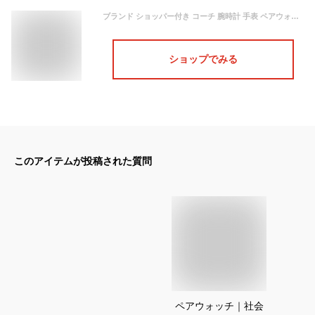
ブランド ショッパー付き コーチ 腕時計 手表 ペアウォッチ 直ぐ発送 即納 当店 おすすめ ランキング 1位 カップル 彼氏 彼女 夫婦 大人 ペア アイテム サプライズ プレゼント 結婚1年感動 喜ばれる 愛される 記念日 卒業 入学 お祝い
ショップでみる
このアイテムが投稿された質問
ペアウォッチ｜社会