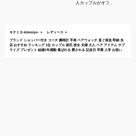
人カップルがオフィ
スでもつけれる！お
しゃれなペア腕時計
のおすすめは？
キテミヨ-kitemiyo-
レディース
ブランド ショッパー付き コーチ 腕時計 手表 ペアウォッチ 直ぐ発送 即納 当
店 おすすめ ランキング 1位 カップル 彼氏 彼女 夫婦 大人 ペア アイテム サプ
ライズ プレゼント 結婚1年感動 喜ばれる 愛される 記念日 卒業 入学 お祝い