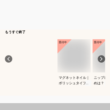
もうすぐ終了
受付中
受付中
マグネットネイル｜
ニップレ
ポリッシュタイプで
めは？
おすすめは？