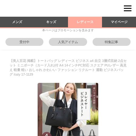
メンズ
キッズ
レディース
マイページ
本ページはプロモーションを含みます
受付中
人気アイテム
特集記事
【美人百花 掲載】トートバッグ レディース ビジネス a4 自立 3層式収納 2点セ
ット ミニポーチ（カード入れ)付 A4 14インチPC対応 スクエア PUレザー 高見
え 軽量 軽い おしゃれ かわいい ファッション リクルート 通勤 ビジネスバッ
グ italy 17-1129