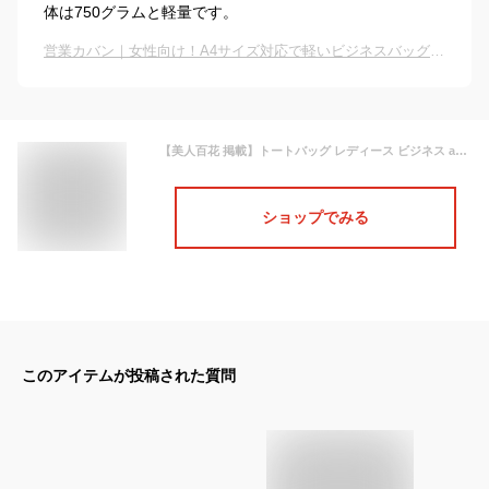
体は750グラムと軽量です。
営業カバン｜女性向け！A4サイズ対応で軽いビジネスバッグのおすすめは？
【美人百花 掲載】トートバッグ レディース ビジネス a4 自立 3層式収納 2点セット ミニポーチ（カード入れ)付 A4 14インチPC対応 スクエア PUレザー 高見え 軽量 軽い おしゃれ かわいい ファッション リクルート 通勤 ビジネスバッグ italy 17-1129
ショップでみる
このアイテムが投稿された質問