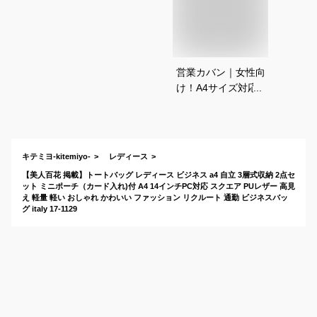
営業カバン｜女性向
け！A4サイズ対応で
軽いビジネスバッグ
のおすすめは？
キテミヨ-kitemiyo-
レディース
【美人百花 掲載】トートバッグ レディース ビジネス a4 自立 3層式収納 2点セ
ット ミニポーチ（カード入れ)付 A4 14インチPC対応 スクエア PUレザー 高見
え 軽量 軽い おしゃれ かわいい ファッション リクルート 通勤 ビジネスバッ
グ italy 17-1129