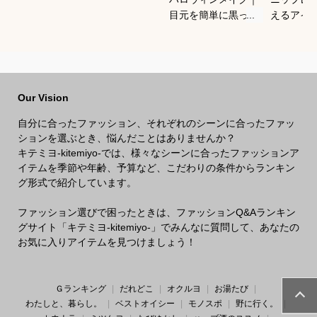
目元を簡単に黒っぽ
えるアイ
くできるアイシャド
すめを教
ウ！ブラックメイク
い。
のおすすめは？
Our Vision
自分に合ったファッション、それぞれのシーンに合ったファッ
ションを選ぶとき、悩んだことはありませんか？
キテミヨ-kitemiyo-では、様々なシーンに合ったファッションア
イテムを季節や年齢、予算など、こだわりの条件からランキン
グ形式で紹介しています。
ファッション選びで困ったときは、ファッションQ&Aランキン
グサイト「キテミヨ-kitemiyo-」でみんなに質問して、あなたの
お気に入りアイテムを見つけましょう！
Ｇランキング
だれどこ
オクルヨ
お湯たび
わたしと、暮らし。
ベストオイシー
モノスポ
野に行く。