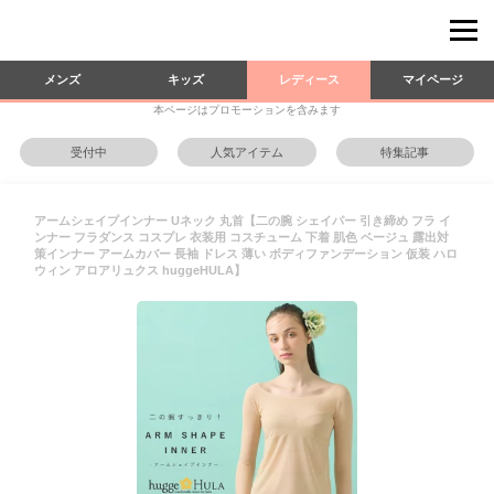
メンズ
キッズ
レディース
マイページ
本ページはプロモーションを含みます
受付中
人気アイテム
特集記事
アームシェイプインナー Uネック 丸首【二の腕 シェイパー 引き締め フラ イ
ンナー フラダンス コスプレ 衣装用 コスチューム 下着 肌色 ベージュ 露出対
策インナー アームカバー 長袖 ドレス 薄い ボディファンデーション 仮装 ハロ
ウィン アロアリュクス huggeHULA】