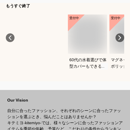
もうすぐ終了
受付中
受付中
60代の水着選びで体
マグネッ
型カバーもできるお
ポリッシ
すすめは？
おすすめ
Our Vision
自分に合ったファッション、それぞれのシーンに合ったファッ
ションを選ぶとき、悩んだことはありませんか？
キテミヨ-kitemiyo-では、様々なシーンに合ったファッションア
イテムを季節や年齢、予算など、こだわりの条件からランキン