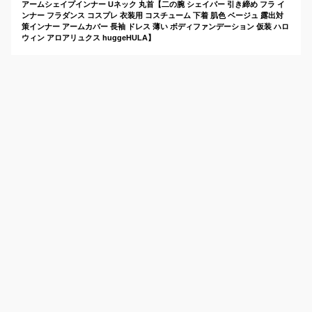
アームシェイプインナー Uネック 丸首【二の腕 シェイパー 引き締め フラ イ
ンナー フラダンス コスプレ 衣装用 コスチューム 下着 肌色 ベージュ 露出対
策インナー アームカバー 長袖 ドレス 薄い ボディファンデーション 仮装 ハロ
ウィン アロアリュクス huggeHULA】