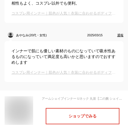
相性もよく、コスプレ以外でも便利。
コスプレ用インナー｜肌色が人気！衣装に合わせるボディファンデーションのおすすめは？
あやなみ(20代・女性)
2025/03/15
通報
インナーで肌にも優しい素材のものになっていて吸水性あ
るものになっていて満足度も高いかと思いますのでおすす
めします
コスプレ用インナー｜肌色が人気！衣装に合わせるボディファンデーションのおすすめは？
アームシェイプインナー Uネック 丸首【二の腕 シェイパー 引き締め フラ インナー フラダンス コスプレ 衣装用 コスチューム 下着 肌色 ベージュ 露出対策インナー アームカバー 長袖 ドレス 薄い ボディファンデーション 仮装 ハロウィン アロアリュクス huggeHULA】
ショップでみる