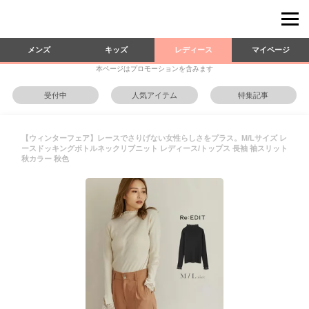
メンズ
キッズ
レディース
マイページ
本ページはプロモーションを含みます
受付中
人気アイテム
特集記事
【ウィンターフェア】レースでさりげない女性らしさをプラス。M/Lサイズ レ
ースドッキングボトルネックリブニット レディース/トップス 長袖 袖スリット
秋カラー 秋色