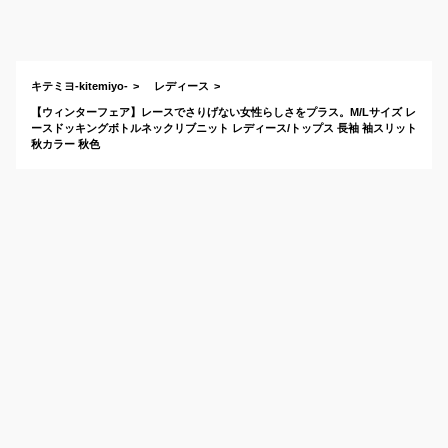
触りが柔らかいもの
はありますか？
キテミヨ-kitemiyo-
レディース
【ウィンターフェア】レースでさりげない女性らしさをプラス。M/Lサイズ レ
ースドッキングボトルネックリブニット レディース/トップス 長袖 袖スリット
秋カラー 秋色