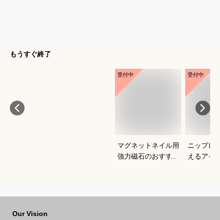
もうすぐ終了
受付中
受付中
マグネットネイル用
ニップレ
強力磁石のおすすめ
えるアイ
は？
すめを教
い。
Our Vision