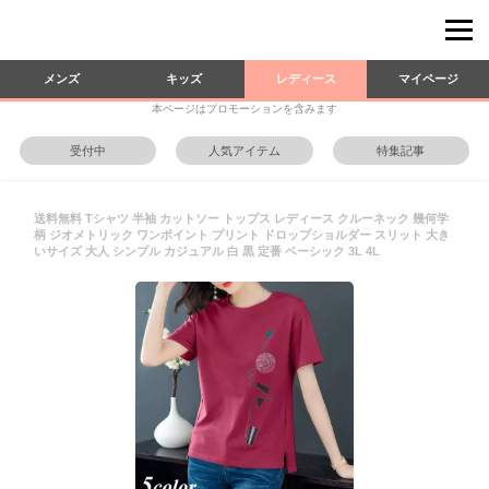
メンズ
キッズ
レディース
マイページ
本ページはプロモーションを含みます
受付中
人気アイテム
特集記事
送料無料 Tシャツ 半袖 カットソー トップス レディース クルーネック 幾何学
柄 ジオメトリック ワンポイント プリント ドロップショルダー スリット 大き
いサイズ 大人 シンプル カジュアル 白 黒 定番 ベーシック 3L 4L