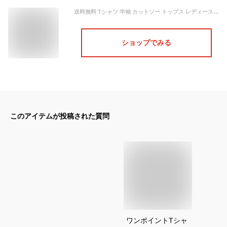
送料無料 Tシャツ 半袖 カットソー トップス レディース クルーネック 幾何学柄 ジオメトリック ワンポイント プリント ドロップショルダー スリット 大きいサイズ 大人 シンプル カジュアル 白 黒 定番 ベーシック 3L 4L
ショップでみる
このアイテムが投稿された質問
ワンポイントTシャ