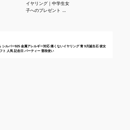
イヤリング｜中学生女
子へのプレゼント！流
行りブランドなど人気
アクセサリーのおすす
めは？
れる シルバー925 金属アレルギー対応 痛くないイヤリング 青 9月誕生石 彼女
フト 人気 記念日 パーティー 普段使い