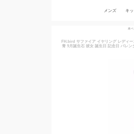
メンズ
キッ
本ペ
FH.bird サファイア イヤリング レデ
青 9月誕生石 彼女 誕生日 記念日 バレ