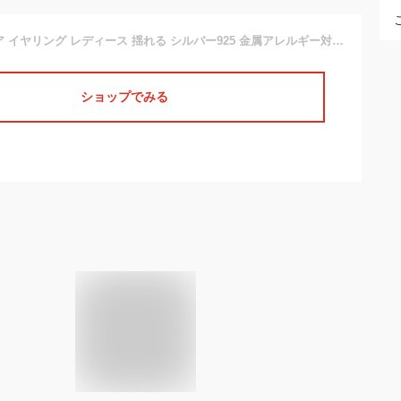
FH.bird サファイア イヤリング レディース 揺れる シルバー925 金属アレルギー対応 痛くないイヤリング 青 9月誕生石 彼女 誕生日 記念日 バレンタインデー ホワイトデー ギフト 人気 記念日 パーティー 普段使い
ショップでみる