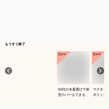
もうすぐ終了
受付中
受付中
60代の水着選びで体
マグネッ
型カバーもできるお
ポリッシ
すすめは？
おすすめ