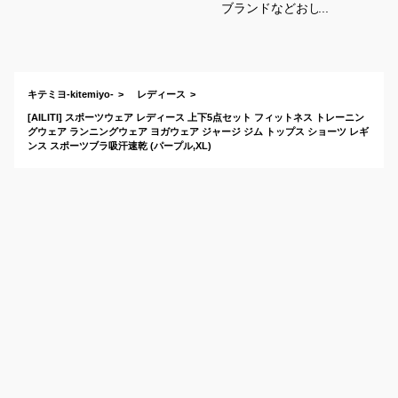
ブランドなどおしゃ
れで着心地が良い！
気分よく走れる人気
ウェアのおすすめ
は？
キテミヨ-kitemiyo-
レディース
[AILITI] スポーツウェア レディース 上下5点セット フィットネス トレーニン
グウェア ランニングウェア ヨガウェア ジャージ ジム トップス ショーツ レギ
ンス スポーツブラ吸汗速乾 (パープル,XL)