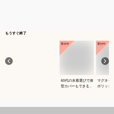
もうすぐ終了
受付中
受付中
60代の水着選びで体
マグネッ
型カバーもできるお
ポリッシ
すすめは？
おすすめ