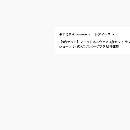
キテミヨ-kitemiyo-
レディース
【4点セット】フィットネスウェア 4点セット ラ
ショーツ レギンス スポーツブラ 吸汗速乾