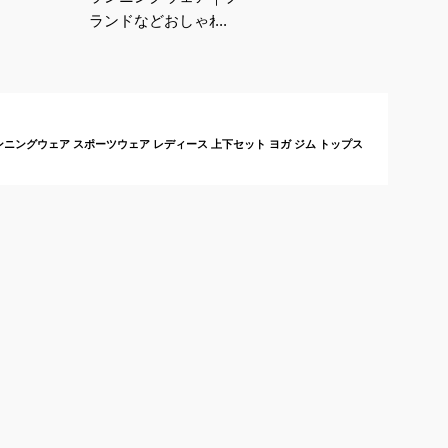
ランドなどおしゃれで
着心地が良い！気分よ
く走れる人気ウェアの
おすすめは？
ンニングウェア スポーツウェア レディース 上下セット ヨガ ジム トップス