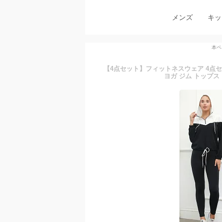
メンズ
キッ
本ペ
【4点セット】フィットネスウェア 4点セ
ヨガ ジム トップス