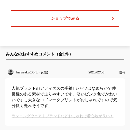
ショップでみる
みんなのおすすめコメント（全
1
件）
harusaku(30代・女性)
2025/02/06
通報
人気ブランドのアディダスの半袖Tシャツはなめらかで伸
長性のある素材で走りやすいです。淡いピンク色でかわい
いですし大きなロゴマークプリントがおしゃれですので気
分良く走れそうです。
ランニングウェア｜ブランドなどおしゃれで着心地が良い！気分よく走れる人気ウェアのおすすめは？