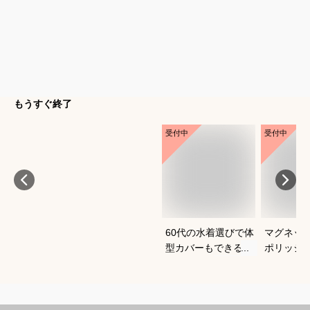
もうすぐ終了
受付中
受付中
60代の水着選びで体
マグネッ
型カバーもできるお
ポリッシ
すすめは？
おすすめ