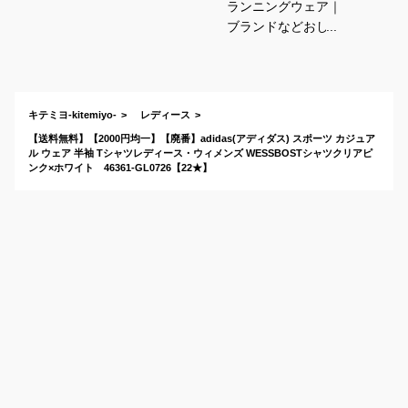
ランニングウェア｜
ブランドなどおしゃ
れで着心地が良い！
気分よく走れる人気
ウェアのおすすめ
は？
キテミヨ-kitemiyo-
レディース
【送料無料】【2000円均一】【廃番】adidas(アディダス) スポーツ カジュア
ル ウェア 半袖 Tシャツレディース・ウィメンズ WESSBOSTシャツクリアピ
ンク×ホワイト 46361-GL0726【22★】