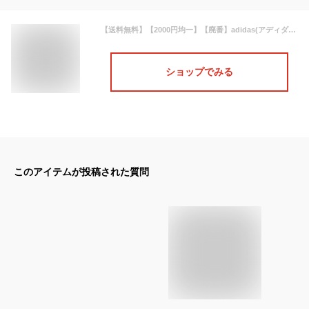
【送料無料】【2000円均一】【廃番】adidas(アディダス) スポーツ カジュアル ウェア 半袖 Tシャツレディース・ウィメンズ WESSBOSTシャツクリアピンク×ホワイト 46361-GL0726【22★】
ショップでみる
このアイテムが投稿された質問