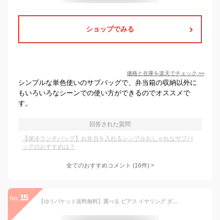
ショップでみる
価格と在庫を
楽天
でチェック
>>
シンプルな単色使いのサブバッグで、弁当箱の収納以外に
もいろいろなシーンでの使い方ができるのでオススメで
す。
回答された質問
【保冷ランチバッグ】お弁当を入れるシンプルおしゃれなサブバ
ッグのおすすめは？
全てのおすすめコメント
(
16
件)
>
15
no.
【ゆうパケット送料無料】選べる ピアス イヤリング ダブルドロップ 涙 ティアドロップ 2連 18kコーティング チタンポスト 大ぶりピアス レディース 揺れる ネジ式 痛くない 大人 上品 エレガント 華奢