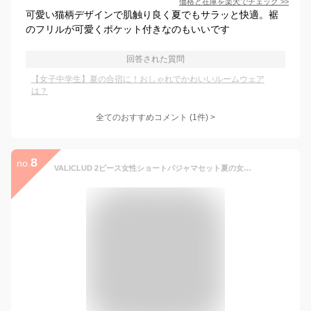
価格と在庫を
楽天
でチェック
>>
可愛い猫柄デザインで肌触り良く夏でもサラッと快適。裾
のフリルが可愛くポケット付きなのもいいです
回答された質問
【女子中学生】夏の合宿に！おしゃれでかわいいルームウェア
は？
全てのおすすめコメント
(
1
件)
>
8
no.
VALICLUD 2ピース女性ショートパジャマセット夏の女性パジャマツーピース綿牛homewear半袖カーディガンナ