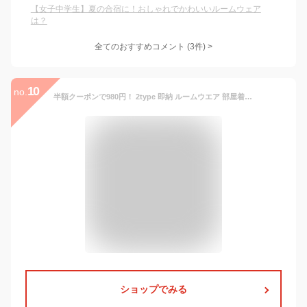
【女子中学生】夏の合宿に！おしゃれでかわいいルームウェア
は？
全てのおすすめコメント
(
3
件)
>
10
no.
半額クーポンで980円！ 2type 即納 ルームウエア 部屋着 パジャマ 半袖 セットアップ レディース パンツ 接触冷感 ナイトウエア 上下セット リブ 涼しい ロングパンツ ハーフパンツ メール便 送料無料
ショップでみる