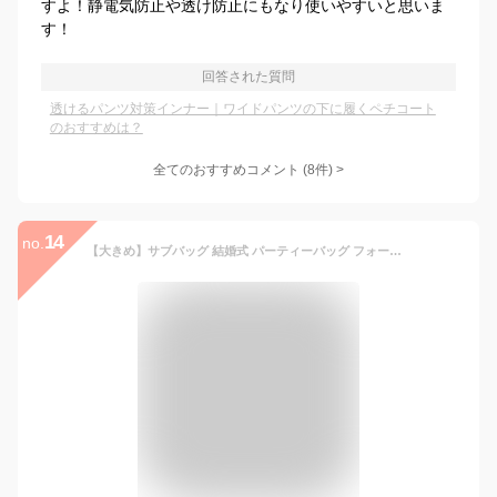
すよ！静電気防止や透け防止にもなり使いやすいと思いま
す！
回答された質問
透けるパンツ対策インナー｜ワイドパンツの下に履くペチコート
のおすすめは？
全てのおすすめコメント
(
8
件)
>
14
no.
【大きめ】サブバッグ 結婚式 パーティーバッグ フォーマルバッグ レディース ブラックフォーマル 鞄 カバン 大きいサイズ 入学式 卒業式 バッグ お受験 通勤 親族 エコバッグ 冠婚葬祭 大きめ フリル フォーマル バック トートバッグ プレゼント 葬式 葬儀 黒 弔事 ママ A4