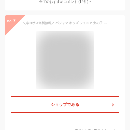
全てのおすすめコメント
(
14
件)
>
7
no.
＼ネコポス送料無料／ パジャマ キッズ ジュニア 女の子 半袖 140 150 160 サイズ 夏 前開き クレープ素材 総柄 ねこ ハーフパンツ かわいい 子供 小学生 中学生 ルームウェア 723851-jr
ショップでみる