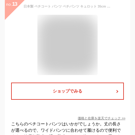
13
no.
日本製 ペチコート パンツ ペチパンツ キュロット 35cm 45cm 55cm 送料無料 ショート ぺチコートパンツ 下着 レディース 浴衣 肌着 タップパンツ 静電気防止 股ずれ 防止 インナー シンプル 透け防止 大きいサイズ 短い フレア 透けない 下着透け対策 春 夏 秋 冬 mail
ショップでみる
価格と在庫を
楽天
でチェック
>>
こちらのペチコートパンツはいかがでしょうか。丈の長さ
が選べるので、ワイドパンツに合わせて履けるので便利で