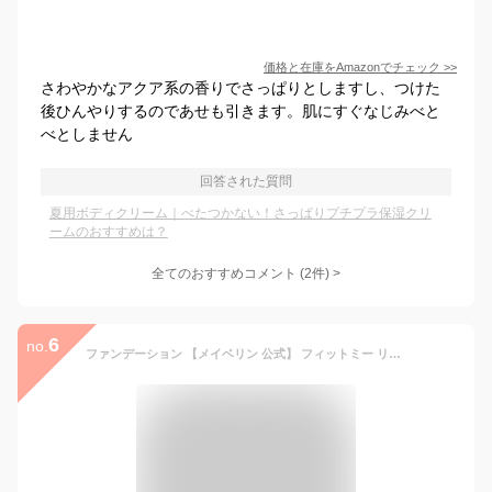
価格と在庫を
Amazon
でチェック
>>
さわやかなアクア系の香りでさっぱりとしますし、つけた
後ひんやりするのであせも引きます。肌にすぐなじみべと
べとしません
回答された質問
夏用ボディクリーム｜べたつかない！さっぱりプチプラ保湿クリ
ームのおすすめは？
全てのおすすめコメント
(
2
件)
>
6
no.
ファンデーション 【メイベリン 公式】 フィットミー リキッド ファンデーション R マット さらさら SPF22 素肌感 崩れにくい 30ml 誕生日プレゼント プレゼント コスメ プチプラコスメ maybelline 送料無料