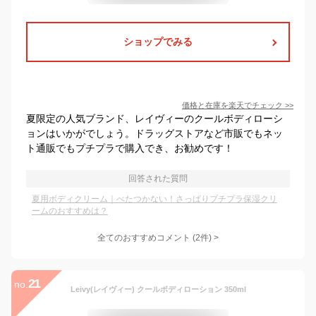
ショップでみる
価格と在庫を
楽天
でチェック
>>
夏限定の人気ブランド、レイヴィーのクールボディローシ
ョンはいかがでしょう。ドラッグストアなど市販でもネッ
ト通販でもプチプラで購入でき、お勧めです！
回答された質問
夏用ボディクリーム｜べたつかない！さっぱりプチプラ保湿クリ
ームのおすすめは？
全てのおすすめコメント
(
2
件)
>
21
no.
Leivy(レイヴィー) クールボディローション 350ml