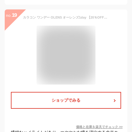
19
no.
カラコン ワンデー OLENS オーレンズ1day 【20％OFFクーポン】MEOVV着用 度あり 度なし フレンチシャイン French Shine エンディング Ending スカンディ Scandi 当日発送 送料無料 【1箱10枚入り】
ショップでみる
価格と在庫を
楽天
でチェック
>>