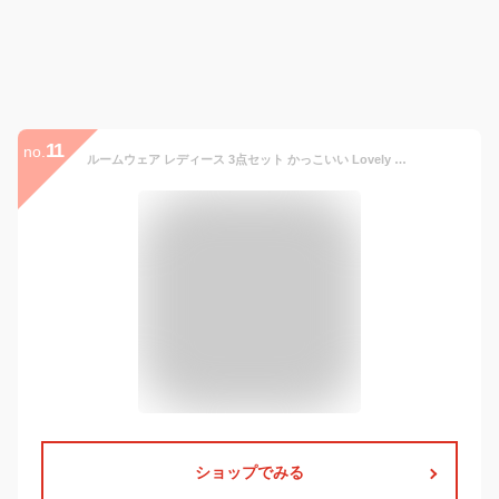
11
no.
ルームウェア レディース 3点セット かっこいい Lovely Cute ストレッチ 花柄 かわいい 部屋着 セットアップ ゆったり おしゃれ ナイトウェア 上下セット ネグリジェ キャミソール ワイドパンツ ナイトガウン 楽ちん 柔らか 大人 可愛い コーデ 春 夏 秋
ショップでみる