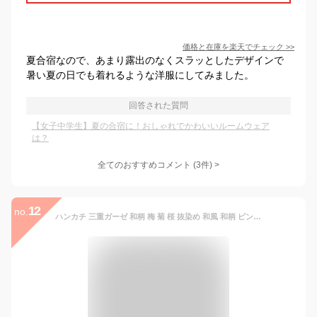
価格と在庫を
楽天
でチェック
>>
夏合宿なので、あまり露出のなくスラッとしたデザインで
暑い夏の日でも着れるような洋服にしてみました。
回答された質問
【女子中学生】夏の合宿に！おしゃれでかわいいルームウェア
は？
全てのおすすめコメント
(
3
件)
>
12
no.
ハンカチ 三重ガーゼ 和柄 梅 菊 桜 抜染め 和風 和柄 ピンク オレンジ コットン100% 綿 かわいい おしゃれ コンテックス 日本製 国産 【39】