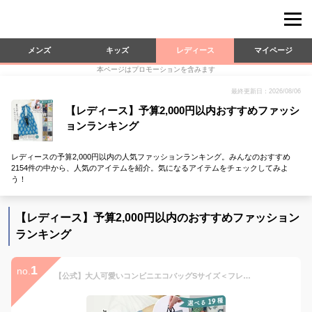
メンズ
キッズ
レディース
マイページ
本ページはプロモーションを含みます
最終更新日：2026/08/06
【レディース】予算2,000円以内おすすめファッシ
ョンランキング
レディースの予算2,000円以内の人気ファッションランキング。みんなのおすすめ
2154件の中から、人気のアイテムを紹介。気になるアイテムをチェックしてみよ
う！
【レディース】予算2,000円以内のおすすめファッション
ランキング
1
no.
【公式】大人可愛いコンビニエコバッグSサイズ＜フレンズヒル＞ マイバッグ 折りたたみ コンパクト 小さめ ミニサイズ マチ付き 軽量 紐付き プレゼント おしゃれ プチギフト人気 レディース 北欧 花柄 動物 ミモザ フルーツ柄 ねこ 猫 シンプル LUC