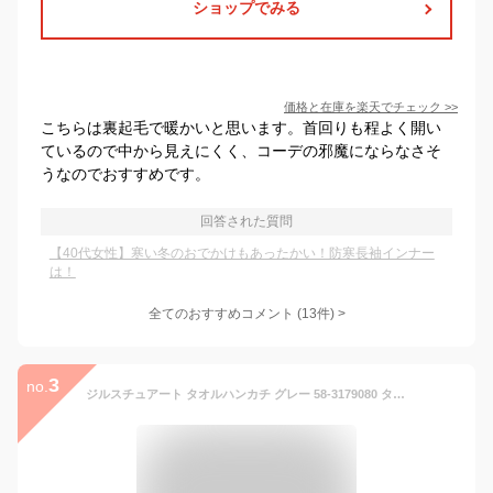
ショップでみる
価格と在庫を
楽天
でチェック
>>
こちらは裏起毛で暖かいと思います。首回りも程よく開い
ているので中から見えにくく、コーデの邪魔にならなさそ
うなのでおすすめです。
回答された質問
【40代女性】寒い冬のおでかけもあったかい！防寒長袖インナー
は！
全てのおすすめコメント
(
13
件)
>
3
no.
ジルスチュアート タオルハンカチ グレー 58-3179080 タオル プチギフト ギフト 女子 おしゃれ かわいい 内祝い お返し 出産 結婚 香典返し お見舞い 快気 新築 入学 退職 祝い プレゼント お返し 挨拶 粗品