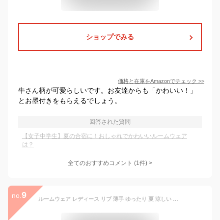
ショップでみる
価格と在庫を
Amazon
でチェック
>>
牛さん柄が可愛らしいです。お友達からも「かわいい！」
とお墨付きをもらえるでしょう。
回答された質問
【女子中学生】夏の合宿に！おしゃれでかわいいルームウェア
は？
全てのおすすめコメント
(
1
件)
>
9
no.
ルームウェア レディース リブ 薄手 ゆったり 夏 涼しい 半袖 長袖 Tシャツ ショートパンツ 短パン ロングパンツ 快適 パジャマ 伸縮性 通気性 ソフト 柔らかい 部屋着 ねまき 夏用 フェミニン 女性 婦人 在宅 おしゃれ かわいい