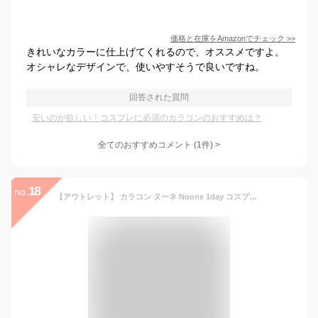
価格と在庫を
Amazon
でチェック
>>
きれいなカラーに仕上げてくれるので、オススメですよ。
オシャレなデザインで、使いやすそうで良いですね。
回答された質問
安いのが欲しい！コスプレに必須のカラコンのおすすめは？
全てのおすすめコメント
(
1
件)
>
18
no.
【アウトレット】 カラコン ヌーネ Noone 1day コスプレ 1箱2枚入り ワンデー コスプレ 青 グレー 度 あり お試し 紫 ワンデー ハロウィン 地雷系 緑 ピンク セール パープル 特殊 通販 高度管理医療機器 黄緑 金