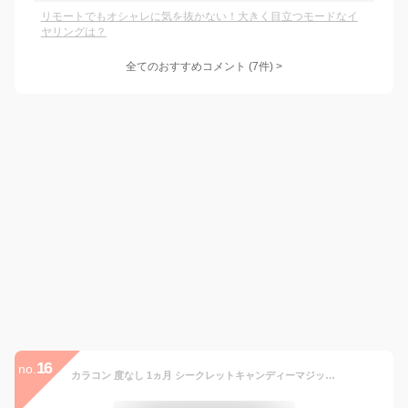
リモートでもオシャレに気を抜かない！大きく目立つモードなイ
ヤリングは？
全てのおすすめコメント
(
7
件)
>
16
no.
カラコン 度なし 1ヵ月 シークレットキャンディーマジック 1箱1枚×2箱 板野友美 (メール便送料無料) Candy magic キャンマジ 14.5mm キャンディマジック カラーコンタクト コンタクレンズ コスプレ ともちん