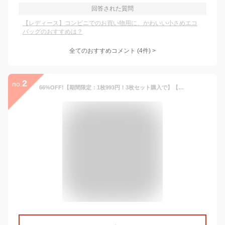
回答された質問
【レディース】コンビニでのお買い物用に、かわいい小さめエコ
バッグのおすすめは？
全てのおすすめコメント
(
4
件)
>
2
no.
66%OFF!【期間限定：1枚993円！3枚セット購入で】【年間ランキング21位】 ブラ紐隠し タンクトップ レディース インナー トップス 接触冷感 脇汗ガード 汗取りインナー タンク シンプル カットソー ノースリーブ【 ブラ紐隠し・脇汗ガードインナー 】