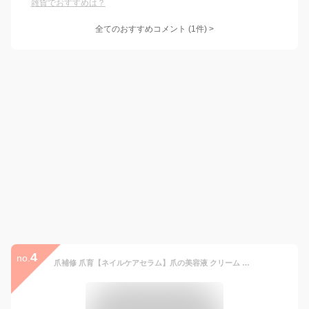
雑貨でおすすめは？
全てのおすすめコメント
(
1
件)
>
4
no.
爪補修 爪育【ネイルケアセラム】爪の美容液 クリーム 乾燥 割れ 二枚爪 ささくれ 日本製 国内製造 チューブ 12g