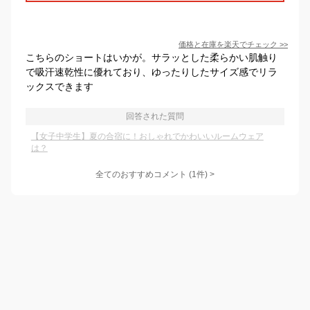
価格と在庫を
楽天
でチェック
>>
こちらのショートはいかが。サラッとした柔らかい肌触り
で吸汗速乾性に優れており、ゆったりしたサイズ感でリラ
ックスできます
回答された質問
【女子中学生】夏の合宿に！おしゃれでかわいいルームウェア
は？
全てのおすすめコメント
(
1
件)
>