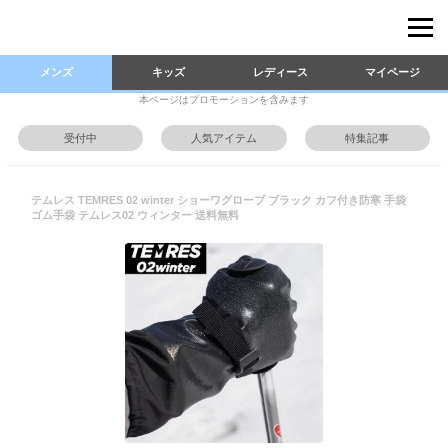
メンズ
キッズ
レディース
マイページ
本ページはプロモーションを含みます
受付中
人気アイテム
特集記事
テムレス TEMRES 02 winter ショーワグローブ ブラック カフ付き防寒 手袋
ゴム手袋 テムレス02 ウィンター 送料無料