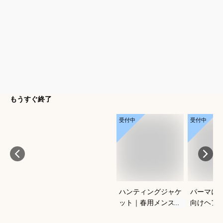
もうすぐ終了
受付中
受付中
ハンティングジャケ
パーマに
ット｜春用メンズ向
向けヘア
け！アメカジノーフ
すすめを