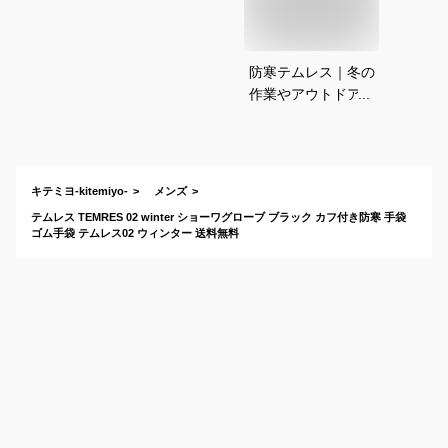
防寒テムレス｜冬の
作業やアウトドア
に！ムレないで暖か
い人気の作業用手袋
のおすすめは？
キテミヨ-kitemiyo-
メンズ
テムレス TEMRES 02 winter ショーワグローブ ブラック カフ付き防寒 手袋
ゴム手袋 テムレス02 ウィンター 送料無料