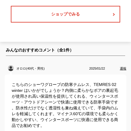
ショップでみる
みんなのおすすめコメント（全
1
件）
オロロ(40代・男性)
2025/01/22
通報
こちらのショーワグローブの防寒テムレス、TEMRES 02
winter はいかがでしょうか？内側に柔らかなボアの裏起毛
が使用され高い保温性を提供してくれる、ウィンタースポ
ーツ・アウトドアシーンで快適に使用できる防寒手袋です
。防水性だけでなく透湿性も兼ね備えていて、手袋内のム
レを軽減してくれます。マイナス60℃の環境でも柔らかく
動かしやすい、ウインタースポーツに快適に使用できる商
品でお勧めです。