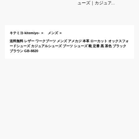
ューズ｜カジュアル
に履ける！おしゃれ
なレースアップシュ
ーズのおすすめは？
キテミヨ-kitemiyo-
メンズ
送料無料 レザー ワークブーツ メンズ アメカジ 本革 ローカット オックスフォ
ードシューズ カジュアルシューズ ブーツ シューズ 靴 定番 黒 茶色 ブラック
ブラウン GB-8820