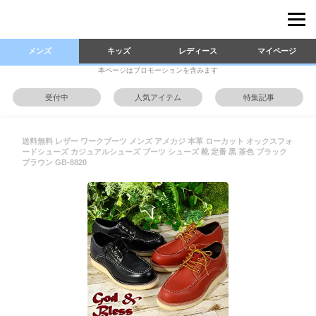
メンズ
キッズ
レディース
マイページ
本ページはプロモーションを含みます
受付中
人気アイテム
特集記事
送料無料 レザー ワークブーツ メンズ アメカジ 本革 ローカット オックスフォ
ードシューズ カジュアルシューズ ブーツ シューズ 靴 定番 黒 茶色 ブラック
ブラウン GB-8820