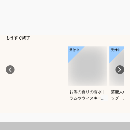
もうすぐ終了
受付中
受付中
お酒の香りの香水｜
芸能人の
ラムやウィスキーな
ッグ｜人
どの香りがする大人
ランドな
向けメンズフレグラ
ルフバッ
ンスのおすすめは？
めは？