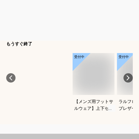
もうすぐ終了
受付中
受付中
【メンズ用フットサ
ラルフロ
ルウェア】上下セッ
ブレザー
トアップのおすすめ
クがかっ
は？
わせやす
ブレのお