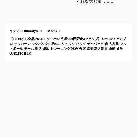
ゃれな大容量リュッ
クのおすすめやバッ
クパックは？
キテミヨ-kitemiyo-
メンズ
【11/10から全品5%OFFクーポン 先着200回限定&Pアップ】 UMBRO アンブ
ロ サッカー バックパックL 約50L リュック バッグ デイパック 鞄 大容量 フッ
トボール チーム 部活 練習 トレーニング 試合 合宿 遠征 新入部員 通勤 通学
UJS1580 BLK