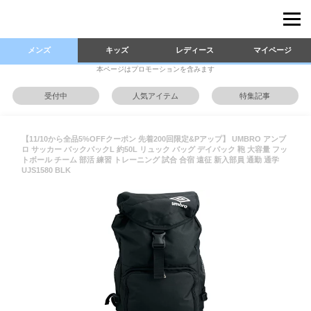
メンズ
キッズ
レディース
マイページ
本ページはプロモーションを含みます
受付中
人気アイテム
特集記事
【11/10から全品5%OFFクーポン 先着200回限定&Pアップ】 UMBRO アンブ
ロ サッカー バックパックL 約50L リュック バッグ デイパック 鞄 大容量 フッ
トボール チーム 部活 練習 トレーニング 試合 合宿 遠征 新入部員 通勤 通学
UJS1580 BLK