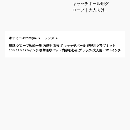
キャッチボール用グ
ローブ｜大人向けの
軟式グローブのおす
すめは？
キテミヨ-kitemiyo-
メンズ
野球 グローブ軟式一般 内野手 右投げ キャッチボール 野球用グラブミット
10.5 11.5 12.5インチ 衝撃吸収パッド内蔵初心者,ブラック-大人用・12.5インチ