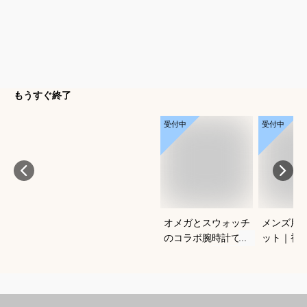
もうすぐ終了
受付中
受付中
オメガとスウォッチ
メンズ用C
のコラボ腕時計でお
ット｜初
すすめは？
使いやす
は？