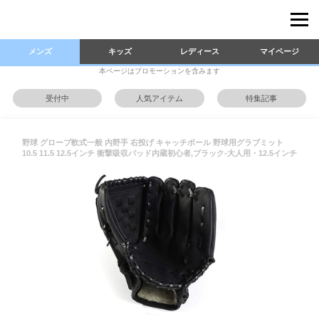
メンズ
キッズ
レディース
マイページ
本ページはプロモーションを含みます
受付中
人気アイテム
特集記事
野球 グローブ軟式一般 内野手 右投げ キャッチボール 野球用グラブミット
10.5 11.5 12.5インチ 衝撃吸収パッド内蔵初心者,ブラック-大人用・12.5インチ