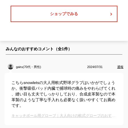
ショップでみる
みんなのおすすめコメント（全
1
件）
gairu(70代・男性)
2024/07/31
通報
こちらsnowletsの大人用軟式野球グラブはいかがでしょう
か。衝撃吸収パッド内臓で捕球時の痛みをやわらげてくれ
、縫い目も丈夫でしっかりしており、合成皮革製なので本
革製のような丁寧な手入れも必要なく扱いやすくてお薦め
です。
キャッチボール用グローブ｜大人向けの軟式グローブのおすすめは？