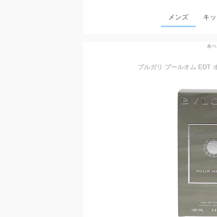
メンズ
キッ
本ペ
ブルガリ プールオム EDT オ