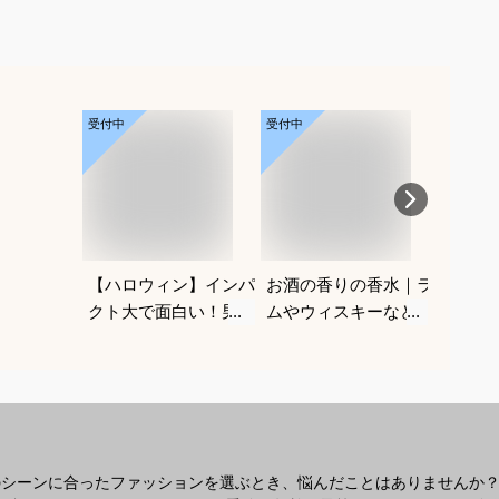
受付中
受付中
受付中
【ハロウィン】インパ
お酒の香りの香水｜ラ
オメガ
クト大で面白い！男性
ムやウィスキーなどの
コラボ
用のコスプレを探して
香りがする大人向けメ
めは？
います。
ンズフレグランスのお
すすめは？
のシーンに合ったファッションを選ぶとき、悩んだことはありませんか