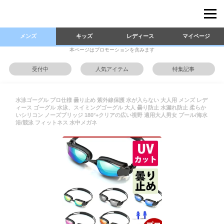
メンズ
キッズ
レディース
マイページ
本ページはプロモーションを含みます
受付中
人気アイテム
特集記事
水泳ゴーグル プロ仕様 曇り止め 紫外線保護 水が入らない 大人用 メンズ レデ
ィース ゴーグル 水泳、スイミングゴーグル 大人 曇り防止 水漏れ防止 柔らか
いシリコン ノーズブリッジ 180°+クリアの広い視野 適用大人男女 プール/海水
浴/競泳 フィットネス 水中メガネ