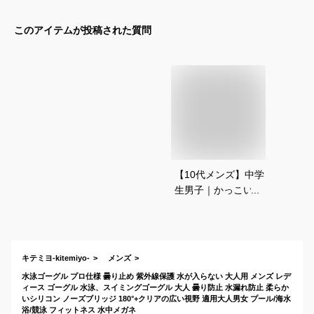
このアイテムが投稿された質問
【10代メンズ】中学
生男子｜かっこいい
水泳ゴーグルを教え
て！
キテミヨ-kitemiyo-
メンズ
水泳ゴーグル プロ仕様 曇り止め 紫外線保護 水が入らない 大人用 メンズ レデ
ィース ゴーグル 水泳、スイミングゴーグル 大人 曇り防止 水漏れ防止 柔らか
いシリコン ノーズブリッジ 180°+クリアの広い視野 適用大人男女 プール/海水
浴/競泳 フィットネス 水中メガネ