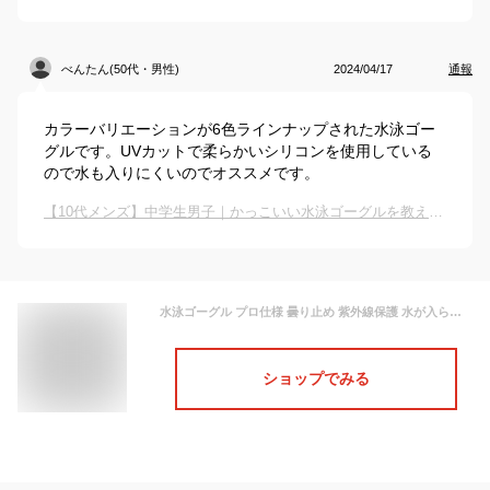
べんたん(50代・男性)
2024/04/17
通報
カラーバリエーションが6色ラインナップされた水泳ゴー
グルです。UVカットで柔らかいシリコンを使用している
ので水も入りにくいのでオススメです。
【10代メンズ】中学生男子｜かっこいい水泳ゴーグルを教えて！
水泳ゴーグル プロ仕様 曇り止め 紫外線保護 水が入らない 大人用 メンズ レディース ゴーグル 水泳、スイミングゴーグル 大人 曇り防止 水漏れ防止 柔らかいシリコン ノーズブリッジ 180°+クリアの広い視野 適用大人男女 プール/海水浴/競泳 フィットネス 水中メガネ
ショップでみる