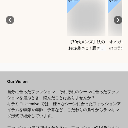
受付中
受付中
【70代メンズ】秋の
オメガと
お出掛けに！脱ぎ着
のコラボ
がしやすい軽量メン
すすめは
ズブルゾンのおすす
めは？
Our Vision
自分に合ったファッション、それぞれのシーンに合ったファッ
ションを選ぶとき、悩んだことはありませんか？
キテミヨ-kitemiyo-では、様々なシーンに合ったファッションア
イテムを季節や年齢、予算など、こだわりの条件からランキン
グ形式で紹介しています。
ファッション選びで困ったときは、ファッションQ&Aランキン