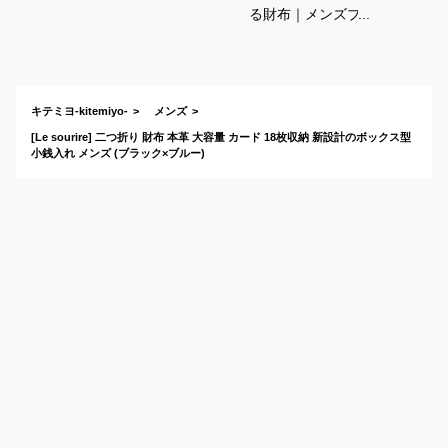
る財布｜メンズブラ
ンドなど収納多めの
おすすめは？
キテミヨ-kitemiyo-
メンズ
[Le sourire] 二つ折り 財布 本革 大容量 カード 18枚収納 新設計のボックス型
小銭入れ メンズ (ブラック×ブルー)