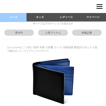
メンズ
キッズ
レディース
マイページ
本ページはプロモーションを含みます
受付中
人気アイテム
特集記事
[Le sourire] 二つ折り 財布 本革 大容量 カード 18枚収納 新設計のボックス型
小銭入れ メンズ (ブラック×ブルー)