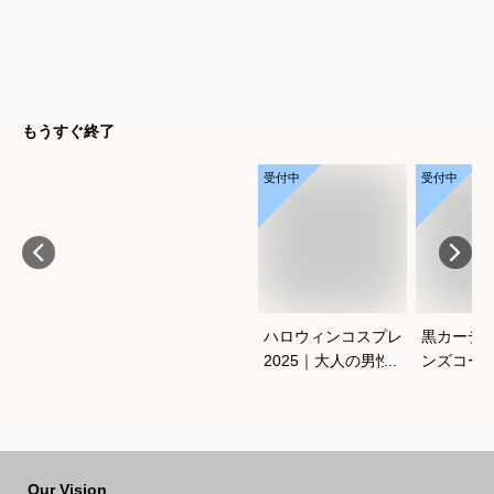
もうすぐ終了
受付中
受付中
ハロウィンコスプレ
黒カーデ
2025｜大人の男性向
ンズコー
け人気キャラクター
れなおす
衣装のおすすめは？
Our Vision