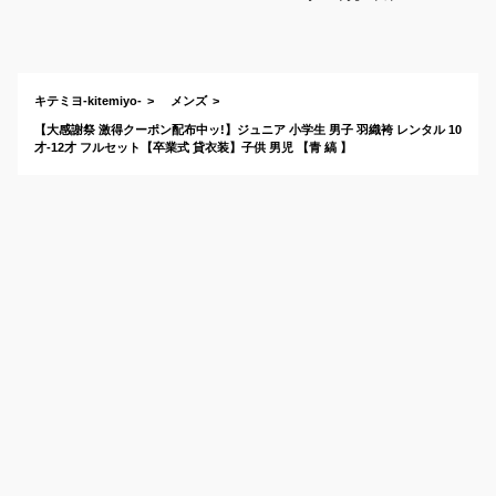
用にカッコいいおす
すめは？
キテミヨ-kitemiyo-
メンズ
【大感謝祭 激得クーポン配布中ッ!】ジュニア 小学生 男子 羽織袴 レンタル 10
才-12才 フルセット【卒業式 貸衣装】子供 男児 【青 縞 】