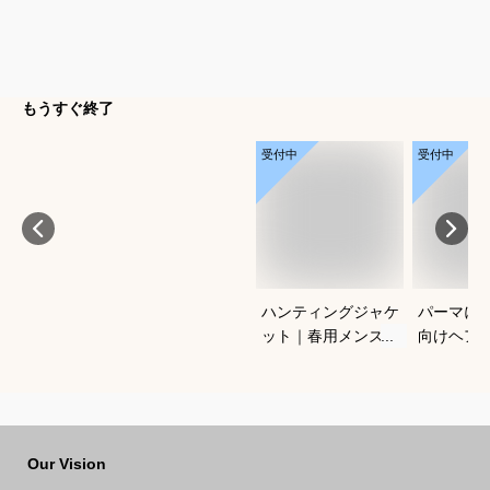
もうすぐ終了
受付中
受付中
ハンティングジャケ
パーマに
ット｜春用メンズ向
向けヘア
け！アメカジノーフ
すすめを
ォークジャケットの
さい
おすすめは？
Our Vision