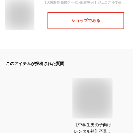
【大感謝祭 激得クーポン配布中ッ!】ジュニア 小学生 男子 羽織袴 レンタル 10才-12才 フルセット【卒業式 貸衣装】子供 男児 【青 縞 】
ショップでみる
このアイテムが投稿された質問
【中学生男の子向け
レンタル袴】卒業式