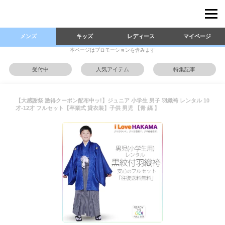
メンズ
キッズ
レディース
マイページ
本ページはプロモーションを含みます
受付中
人気アイテム
特集記事
【大感謝祭 激得クーポン配布中ッ!】ジュニア 小学生 男子 羽織袴 レンタル 10
才-12才 フルセット【卒業式 貸衣装】子供 男児 【青 縞 】