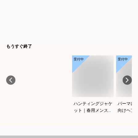
もうすぐ終了
受付中
受付中
ハンティングジャケ
パーマに
ット｜春用メンズ向
向けヘア
け！アメカジノーフ
すすめを
ォークジャケットの
さい
おすすめは？