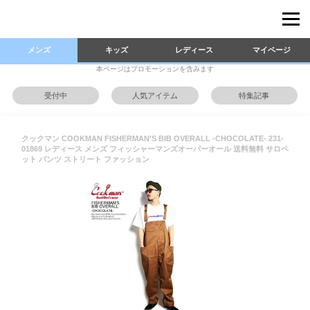
メンズ
キッズ
レディース
マイページ
本ページはプロモーションを含みます
受付中
人気アイテム
特集記事
クックマン COOKMAN FISHERMAN'S BIB OVERALL -CHOCOLATE- 231-
01869 レディース メンズ フィッシャーマンズオーバーオール 送料無料 サロペ
ット パンツ ストリート ファッション