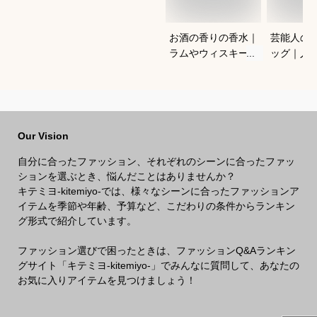
お酒の香りの香水｜
芸能人の
ラムやウィスキーな
ッグ｜人
どの香りがする大人
ランドな
向けメンズフレグラ
ルフバッ
ンスのおすすめは？
めは？
Our Vision
自分に合ったファッション、それぞれのシーンに合ったファッ
ションを選ぶとき、悩んだことはありませんか？
キテミヨ-kitemiyo-では、様々なシーンに合ったファッションア
イテムを季節や年齢、予算など、こだわりの条件からランキン
グ形式で紹介しています。
ファッション選びで困ったときは、ファッションQ&Aランキン
グサイト「キテミヨ-kitemiyo-」でみんなに質問して、あなたの
お気に入りアイテムを見つけましょう！