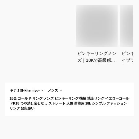
ピンキーリングメン
ピンキー
ズ｜18Kで高級感の
イブラン
ある、長く使えるお
の華やか
しゃれな指輪のおす
あるおし
すめは？
のおすす
キテミヨ-kitemiyo-
メンズ
18金 ゴールド リング メンズ ピンキーリング 指輪 地金リング イエローゴール
ドK18 つや消し宝石なし ストレート 人気 男性用 18k シンプル ファッション
リング 普段使い