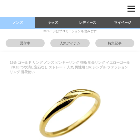
メンズ
キッズ
レディース
マイページ
本ページはプロモーションを含みます
受付中
人気アイテム
特集記事
18金 ゴールド リング メンズ ピンキーリング 指輪 地金リング イエローゴール
ドK18 つや消し宝石なし ストレート 人気 男性用 18k シンプル ファッション
リング 普段使い