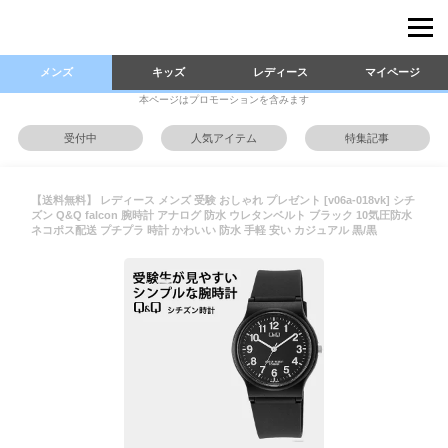
メンズ
キッズ
レディース
マイページ
本ページはプロモーションを含みます
受付中
人気アイテム
特集記事
【送料無料】 レディース メンズ 受験 おしゃれ プレゼント [v06a-018vk] シチ
ズン Q&Q falcon 腕時計 アナログ 防水 ウレタンベルト ブラック 10気圧防水
ネコポス配送 プチプラ 時計 かわいい 防水 手軽 安い カジュアル 黒/黒