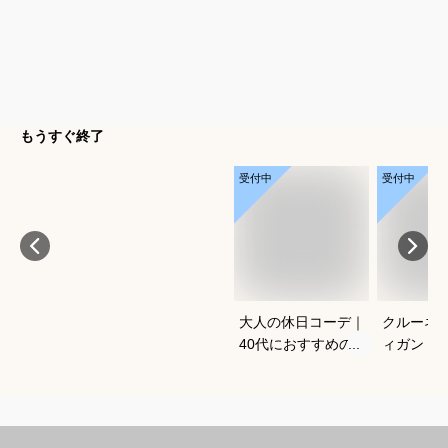
もうすぐ終了
受付中
受付中
大人の休日コーデ｜
クルーネ
40代におすすめのお
ィガン｜
しゃれな服装は？
気のおす