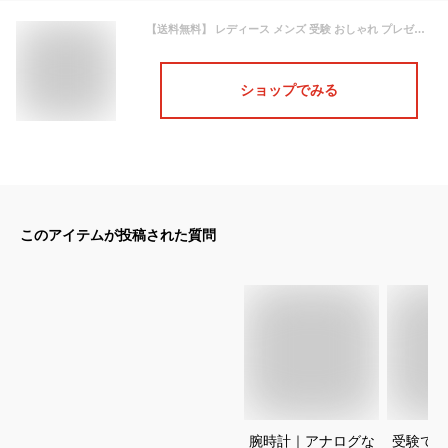
【送料無料】 レディース メンズ 受験 おしゃれ プレゼント [v06a-018vk] シチズン Q&Q falcon 腕時計 アナログ 防水 ウレタンベルト ブラック 10気圧防水 ネコポス配送 プチプラ 時計 かわいい 防水 手軽 安い カジュアル 黒/黒
ショップでみる
このアイテムが投稿された質問
腕時計｜アナログな
受験で集