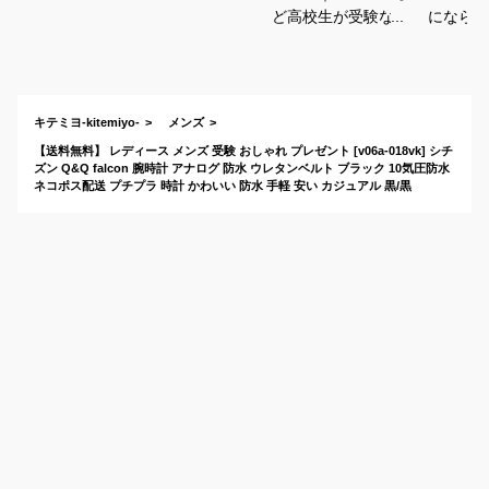
ど高校生が受験など
にならな
に使う男子用メンズ
ルな腕時
リストウォッチのお
めは？
すすめは？
キテミヨ-kitemiyo-
メンズ
【送料無料】 レディース メンズ 受験 おしゃれ プレゼント [v06a-018vk] シチ
ズン Q&Q falcon 腕時計 アナログ 防水 ウレタンベルト ブラック 10気圧防水
ネコポス配送 プチプラ 時計 かわいい 防水 手軽 安い カジュアル 黒/黒