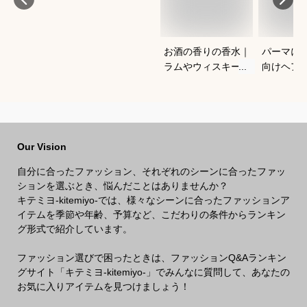
お酒の香りの香水｜
パーマに
ラムやウィスキーな
向けヘア
どの香りがする大人
すすめを
向けメンズフレグラ
さい
ンスのおすすめは？
Our Vision
自分に合ったファッション、それぞれのシーンに合ったファッ
ションを選ぶとき、悩んだことはありませんか？
キテミヨ-kitemiyo-では、様々なシーンに合ったファッションア
イテムを季節や年齢、予算など、こだわりの条件からランキン
グ形式で紹介しています。
ファッション選びで困ったときは、ファッションQ&Aランキン
グサイト「キテミヨ-kitemiyo-」でみんなに質問して、あなたの
お気に入りアイテムを見つけましょう！