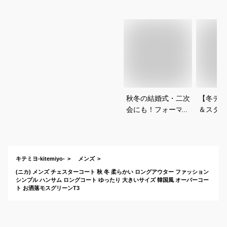
秋冬の結婚式・二次
【冬デー
会にも！フォーマル
＆スタイ
な装いにコーディネ
える！お
ートしやすいチェス
装を教え
ターコートのおすす
す。
めは？
キテミヨ-kitemiyo-
メンズ
(ニカ) メンズ チェスターコート 秋 冬 柔らかい ロングアウター ファッション
シンプル ハンサム ロングコート ゆったり 大きいサイズ 韓国風 オーバーコー
ト お洒落モスグリーンT3