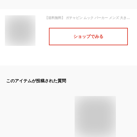
【送料無料】 ガチャピン ムック パーカー メンズ 大きいサイズ 裏起毛 プリント キャラクター プルオーバー スウェット スエット コスプレ おもしろ かわいい あったか 漫画 マンガ カジュアル なりきり アニメ ゆるキャラ トップス スエット ビッグサイズ 大きめ
ショップでみる
このアイテムが投稿された質問