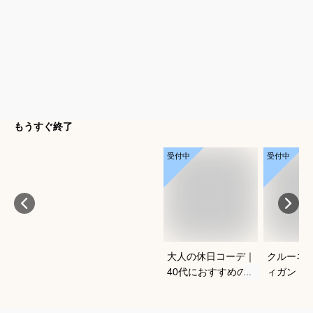
もうすぐ終了
受付中
受付中
大人の休日コーデ｜
クルーネ
40代におすすめのお
ィガン｜
しゃれな服装は？
気のおす