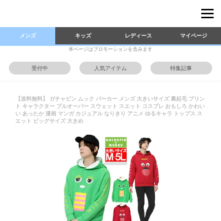
メンズ
キッズ
レディース
マイページ
本ページはプロモーションを含みます
受付中
人気アイテム
特集記事
【送料無料】 ガチャピン ムック パーカー メンズ 大きいサイズ 裏起毛 プリン
ト キャラクター プルオーバー スウェット スエット コスプレ おもしろ かわい
い あったか 漫画 マンガ カジュアル なりきり アニメ ゆるキャラ トップス ス
エット ビッグサイズ 大きめ