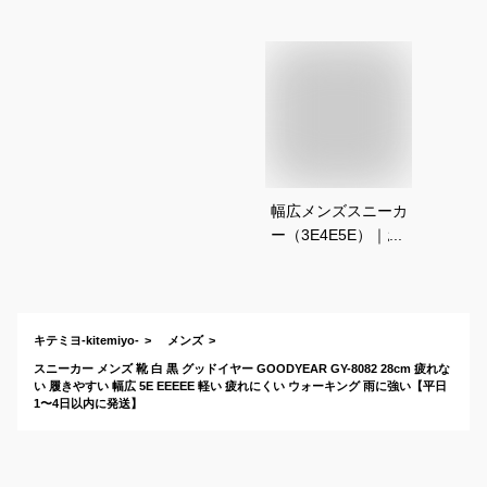
幅広メンズスニーカ
ー（3E4E5E）｜お
しゃれでゆったり履
きやすい幅広ウォー
キングシューズのお
すすめは？
キテミヨ-kitemiyo-
メンズ
スニーカー メンズ 靴 白 黒 グッドイヤー GOODYEAR GY-8082 28cm 疲れな
い 履きやすい 幅広 5E EEEEE 軽い 疲れにくい ウォーキング 雨に強い【平日
1〜4日以内に発送】