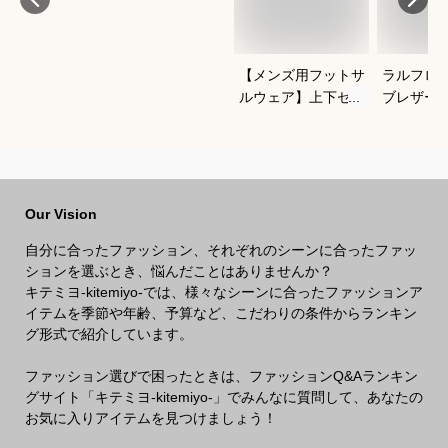
【メンズ用フットサ
ラルフロ
ルウェア】上下セッ
ブレザー
トアップのおすすめ
クがかっ
は？
わせやす
ブレのお
Our Vision
自分に合ったファッション、それぞれのシーンに合ったファッ
ションを選ぶとき、悩んだことはありませんか？
キテミヨ-kitemiyo-では、様々なシーンに合ったファッションア
イテムを季節や年齢、予算など、こだわりの条件からランキン
グ形式で紹介しています。
ファッション選びで困ったときは、ファッションQ&Aランキン
グサイト「キテミヨ-kitemiyo-」でみんなに質問して、あなたの
お気に入りアイテムを見つけましょう！