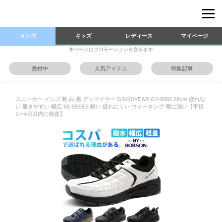
メンズ
キッズ
レディース
マイページ
本ページはプロモーションを含みます
受付中
人気アイテム
特集記事
スニーカー メンズ 靴 白 黒 グッドイヤー GOODYEAR GY-8082 28cm 疲れな
い 履きやすい 幅広 5E EEEEE 軽い 疲れにくい ウォーキング 雨に強い【平日
1〜4日以内に発送】