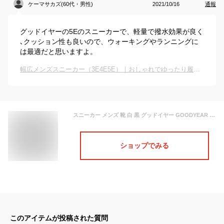
ケーマサカズ(60代・男性)
2021/10/16
通報
グッドイヤーの5Eのスニーカーで、軽量で撥水効果が良く
､クッション性も良いので、ウォーキングやランニングに
は最適だと思いますよ。
幅広メンズスニーカー（3E4E5E）｜おしゃれでゆったり履きやすい幅広ウォーキングシューズのおすすめは？
スニーカー メンズ 靴 白 黒 グッドイヤー GOODYEAR GY-8082 28cm 疲れない 履きやすい 幅広 5E EEEEE 軽い 疲れにくい ウォーキング 雨に強い【平日1〜4日以内に発送】
ショップでみる
このアイテムが投稿された質問