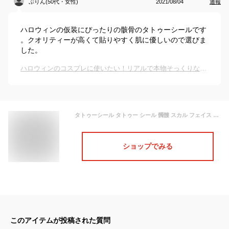
ぷりん(50代・女性)
2021/08/04
通報
ハロウィンの仮装にぴったりの骸骨のタトゥーシールです
。クオリティーが高くて貼りやすく肌に優しいので選びま
した。
ハロウィンのコスプレに使いたい！リアルで本物そっくりな顔に貼れるタトゥーシールのおすすめは？
タトゥーシール タトゥー シール 髑髏 スカル フェイス 仮装 ハロウィン 仮装 タトゥーシール お洒落 ステッカー 髑髏 ドクロ メンズ タトゥシール 文字 メキシコ お祭り ハロウィン 3タイプ 選べる 洋柄 ハロウィン タトゥー 楽しめる 人気 流行 蜘蛛 花柄 ハート タトゥー
ショップでみる
このアイテムが投稿された質問