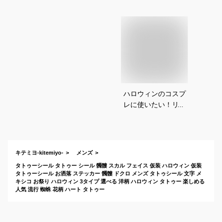
ハロウィンのコスプ
レに使いたい！リア
ルで本物そっくりな
顔に貼れるタトゥー
シールのおすすめ
は？
キテミヨ-kitemiyo-
メンズ
タトゥーシール タトゥー シール 髑髏 スカル フェイス 仮装 ハロウィン 仮装
タトゥーシール お洒落 ステッカー 髑髏 ドクロ メンズ タトゥシール 文字 メ
キシコ お祭り ハロウィン 3タイプ 選べる 洋柄 ハロウィン タトゥー 楽しめる
人気 流行 蜘蛛 花柄 ハート タトゥー