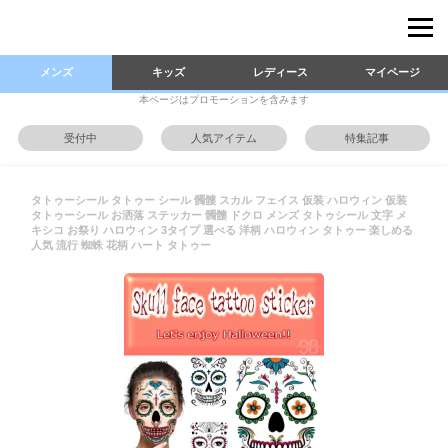
メンズ
キッズ
レディース
マイページ
本ページはプロモーションを含みます
受付中
人気アイテム
特集記事
タトゥーシール タトゥー シール 髑髏 スカル フェイス 仮装 ハロウィン 仮装
タトゥーシール お洒落 ステッカー 髑髏 ドクロ メンズ タトゥシール 文字 メ
キシコ お祭り ハロウィン 3タイプ 選べる 洋柄 ハロウィン タトゥー 楽しめる
人気 流行 蜘蛛 花柄 ハート タトゥー