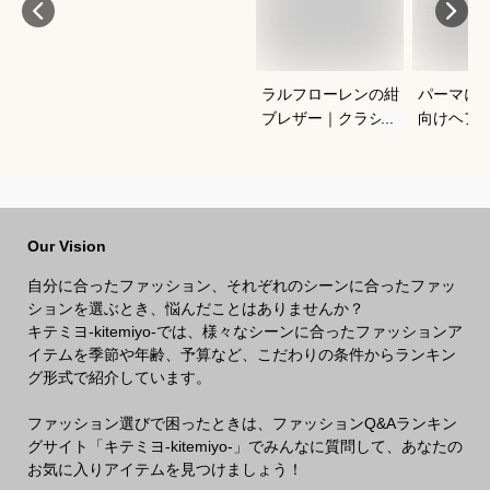
ラルフローレンの紺
パーマに
ブレザー｜クラシッ
向けヘア
クがかっこいい！合
すすめを
わせやすいメンズ紺
さい
ブレのおすすめは？
Our Vision
自分に合ったファッション、それぞれのシーンに合ったファッ
ションを選ぶとき、悩んだことはありませんか？
キテミヨ-kitemiyo-では、様々なシーンに合ったファッションア
イテムを季節や年齢、予算など、こだわりの条件からランキン
グ形式で紹介しています。
ファッション選びで困ったときは、ファッションQ&Aランキン
グサイト「キテミヨ-kitemiyo-」でみんなに質問して、あなたの
お気に入りアイテムを見つけましょう！