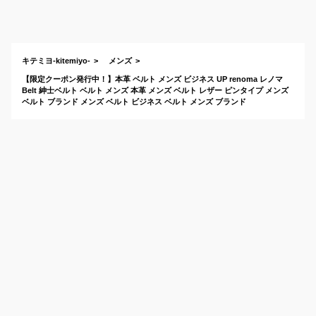
イブランドの本革ベ
ルトのおすすめは？
キテミヨ-kitemiyo-
メンズ
【限定クーポン発行中！】本革 ベルト メンズ ビジネス UP renoma レノマ
Belt 紳士ベルト ベルト メンズ 本革 メンズ ベルト レザー ピンタイプ メンズ
ベルト ブランド メンズ ベルト ビジネス ベルト メンズ ブランド